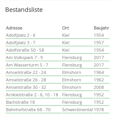
Altenholz
Heikendorf
Wählen Sie einen Ort, um zur entsprechenden Seite zu
Bestandsliste
Kronshagen
Kiel
Schwentinental
Adresse
Ort
Baujahr
Preetz
Adolfplatz 2 - 6
Kiel
1954
Heide
Adolfplatz 3 - 7
Kiel
1957
Bordesholm
Adolfstraße 50 - 58
Kiel
1954
Elmshorn
Am Volkspark 7 - 9
Flensburg
2017
Am Wasserturm 5 - 7
Flensburg
2017
Amselstraße 22 - 24
Elmshorn
1964
Amselstraße 26 - 28
Elmshorn
1962
Amselstraße 30 - 32
Elmshorn
2008
Arnkielstraße 2 - 6, 10 - 18
Flensburg
1952
Bachstraße 18
Flensburg
1952
Bahnhofstraße 68 - 70
Schwentinental
1978