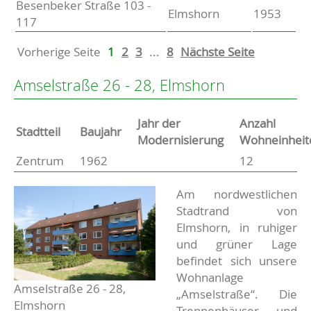
Besenbeker Straße 103 -
Elmshorn
1953
117
Vorherige Seite
1
2
3
...
8
Nächste Seite
Amselstraße 26 - 28, Elmshorn
Jahr der
Anzahl
Stammdaten
Stadtteil
Baujahr
Modernisierung
Wohneinheit
Zentrum
1962
12
Basisdaten zur Immobilie
Beschreibung
Am nordwestlichen
Stadtrand von
Elmshorn, in ruhiger
und grüner Lage
befindet sich unsere
Wohnanlage
Amselstraße 26 - 28,
„Amselstraße“. Die
Elmshorn
Treppenhäuser und