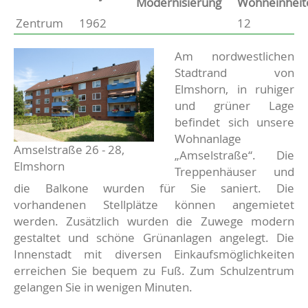
Modernisierung
Wohneinheit
Zentrum
1962
12
Basisdaten zur Immobilie
Beschreibung
Am nordwestlichen
Stadtrand von
Elmshorn, in ruhiger
und grüner Lage
befindet sich unsere
Wohnanlage
Amselstraße 26 - 28,
„Amselstraße“. Die
Elmshorn
Treppenhäuser und
die Balkone wurden für Sie saniert. Die
vorhandenen Stellplätze können angemietet
werden. Zusätzlich wurden die Zuwege modern
gestaltet und schöne Grünanlagen angelegt. Die
Innenstadt mit diversen Einkaufsmöglichkeiten
erreichen Sie bequem zu Fuß. Zum Schulzentrum
gelangen Sie in wenigen Minuten.