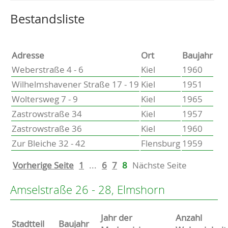
Altenholz
Heikendorf
Wählen Sie einen Ort, um zur entsprechenden Seite zu
Bestandsliste
Kronshagen
Kiel
Schwentinental
Adresse
Ort
Baujahr
Preetz
Weberstraße 4 - 6
Kiel
1960
Heide
Wilhelmshavener Straße 17 - 19
Kiel
1951
Bordesholm
Woltersweg 7 - 9
Kiel
1965
Elmshorn
Zastrowstraße 34
Kiel
1957
Zastrowstraße 36
Kiel
1960
Zur Bleiche 32 - 42
Flensburg
1959
Vorherige Seite
1
...
6
7
8
Nächste Seite
Amselstraße 26 - 28, Elmshorn
Jahr der
Anzahl
Stammdaten
Stadtteil
Baujahr