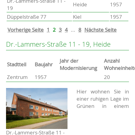
Dr.-Lammers-Straße 11 -
Heide
1957
19
Düppelstraße 77
Kiel
1957
Vorherige Seite
1
2
3
4
...
8
Nächste Seite
Dr.-Lammers-Straße 11 - 19, Heide
Jahr der
Anzahl
Stammdaten
Stadtteil
Baujahr
Modernisierung
Wohneinheit
Zentrum
1957
20
Basisdaten zur Immobilie
Beschreibung
Hier wohnen Sie in
einer ruhigen Lage im
Grünen in einem
Dr.-Lammers-Straße 11 -