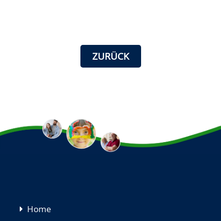
ZURÜCK
Navigation
Home
überspringen