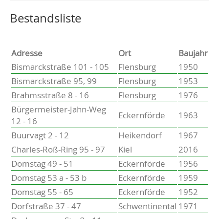
Altenholz
Heikendorf
Wählen Sie einen Ort, um zur entsprechenden Seite zu
Bestandsliste
Kronshagen
Kiel
Schwentinental
Adresse
Ort
Baujahr
Preetz
Bismarckstraße 101 - 105
Flensburg
1950
Heide
Bismarckstraße 95, 99
Flensburg
1953
Bordesholm
Brahmsstraße 8 - 16
Flensburg
1976
Elmshorn
Bürgermeister-Jahn-Weg
Eckernförde
1963
12 - 16
Buurvagt 2 - 12
Heikendorf
1967
Charles-Roß-Ring 95 - 97
Kiel
2016
Domstag 49 - 51
Eckernförde
1956
Domstag 53 a - 53 b
Eckernförde
1959
Domstag 55 - 65
Eckernförde
1952
Dorfstraße 37 - 47
Schwentinental
1971