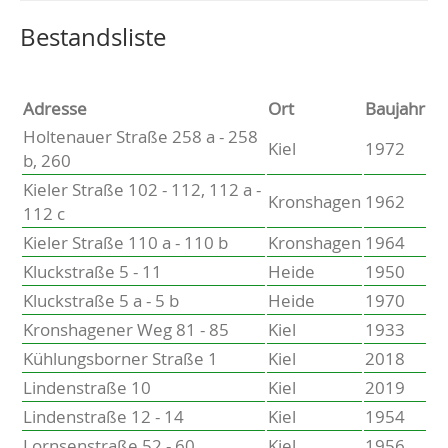
Altenholz
Heikendorf
Wählen Sie einen Ort, um zur entsprechenden Seite zu
Bestandsliste
Kronshagen
Kiel
Schwentinental
Adresse
Ort
Baujahr
Preetz
Holtenauer Straße 258 a - 258
Kiel
1972
Heide
b, 260
Bordesholm
Kieler Straße 102 - 112, 112 a -
Elmshorn
Kronshagen
1962
112 c
Kieler Straße 110 a - 110 b
Kronshagen
1964
Kluckstraße 5 - 11
Heide
1950
Kluckstraße 5 a - 5 b
Heide
1970
Kronshagener Weg 81 - 85
Kiel
1933
Kühlungsborner Straße 1
Kiel
2018
Lindenstraße 10
Kiel
2019
Lindenstraße 12 - 14
Kiel
1954
Lornsenstraße 52 - 60
Kiel
1956