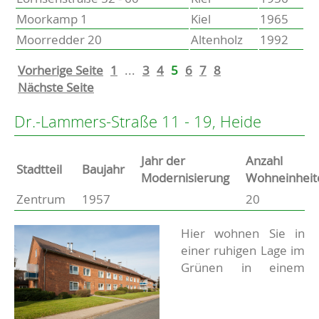
Moorkamp 1
Kiel
1965
Moorredder 20
Altenholz
1992
Vorherige Seite
1
...
3
4
5
6
7
8
Nächste Seite
Dr.-Lammers-Straße 11 - 19, Heide
Jahr der
Anzahl
Stammdaten
Stadtteil
Baujahr
Modernisierung
Wohneinheit
Zentrum
1957
20
Basisdaten zur Immobilie
Beschreibung
Hier wohnen Sie in
einer ruhigen Lage im
Grünen in einem