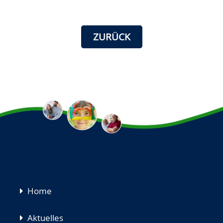
ZURÜCK
Navigation
Home
überspringen
Aktuelles