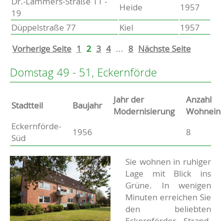
Dr.-Lammers-Straße 11 -
Heide
1957
19
Düppelstraße 77
Kiel
1957
Vorherige Seite
1
2
3
4
...
8
Nächste Seite
Domstag 49 - 51, Eckernförde
Jahr der
Anzahl
Stammdaten
Stadtteil
Baujahr
Modernisierung
Wohnein
Eckernförde-
Basisdaten zur Immobilie
1956
8
Süd
Beschreibung
Sie wohnen in ruhiger
Lage mit Blick ins
Grüne. In wenigen
Minuten erreichen Sie
den beliebten
Eckernförder Strand.