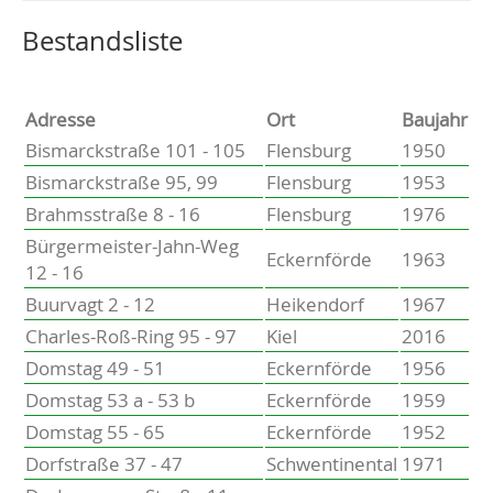
Altenholz
Heikendorf
Wählen Sie einen Ort, um zur entsprechenden Seite zu
Bestandsliste
Kronshagen
Kiel
Schwentinental
Adresse
Ort
Baujahr
Preetz
Bismarckstraße 101 - 105
Flensburg
1950
Heide
Bismarckstraße 95, 99
Flensburg
1953
Bordesholm
Brahmsstraße 8 - 16
Flensburg
1976
Elmshorn
Bürgermeister-Jahn-Weg
Eckernförde
1963
12 - 16
Buurvagt 2 - 12
Heikendorf
1967
Charles-Roß-Ring 95 - 97
Kiel
2016
Domstag 49 - 51
Eckernförde
1956
Domstag 53 a - 53 b
Eckernförde
1959
Domstag 55 - 65
Eckernförde
1952
Dorfstraße 37 - 47
Schwentinental
1971