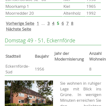
Moorkamp 1
Kiel
1965
Moorredder 20
Altenholz
1992
Vorherige Seite
1
...
3
4
5
6
7
8
Nächste Seite
Domstag 49 - 51, Eckernförde
Jahr der
Anzahl
Stammdaten
Stadtteil
Baujahr
Modernisierung
Wohnein
Eckernförde-
Basisdaten zur Immobilie
1956
8
Süd
Beschreibung
Sie wohnen in ruhiger
Lage mit Blick ins
Grüne. In wenigen
Minuten erreichen Sie
den beliebten