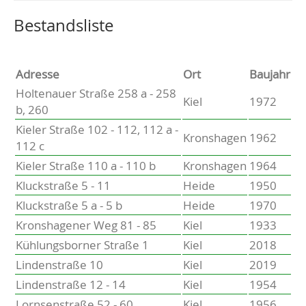
Altenholz
Heikendorf
Wählen Sie einen Ort, um zur entsprechenden Seite zu
Bestandsliste
Kronshagen
Kiel
Schwentinental
Adresse
Ort
Baujahr
Preetz
Holtenauer Straße 258 a - 258
Kiel
1972
Heide
b, 260
Bordesholm
Kieler Straße 102 - 112, 112 a -
Elmshorn
Kronshagen
1962
112 c
Kieler Straße 110 a - 110 b
Kronshagen
1964
Kluckstraße 5 - 11
Heide
1950
Kluckstraße 5 a - 5 b
Heide
1970
Kronshagener Weg 81 - 85
Kiel
1933
Kühlungsborner Straße 1
Kiel
2018
Lindenstraße 10
Kiel
2019
Lindenstraße 12 - 14
Kiel
1954
Lornsenstraße 52 - 60
Kiel
1956