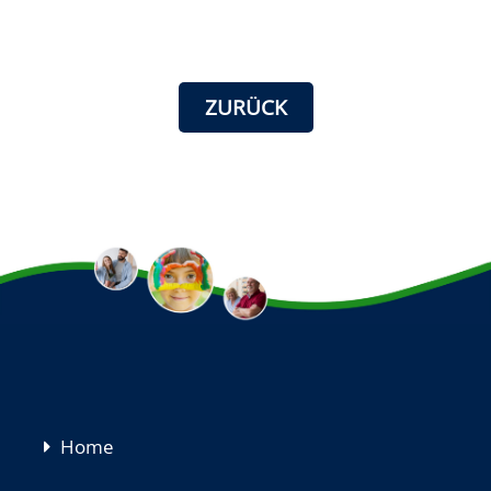
ZURÜCK
Navigation
Home
überspringen