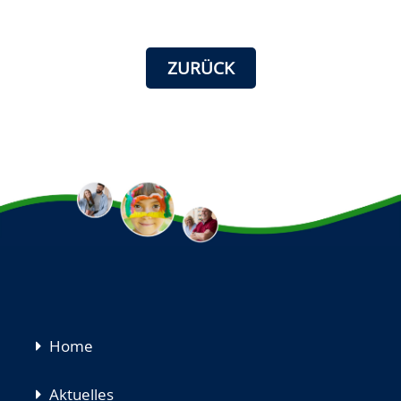
ZURÜCK
Navigation
Home
überspringen
Aktuelles