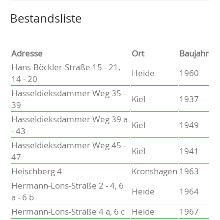
Altenholz
Heikendorf
Wählen Sie einen Ort, um zur entsprechenden Seite zu
Bestandsliste
Kronshagen
Kiel
Schwentinental
Adresse
Ort
Baujahr
Preetz
Hans-Böckler-Straße 15 - 21,
Heide
1960
Heide
14 - 20
Bordesholm
Hasseldieksdammer Weg 35 -
Elmshorn
Kiel
1937
39
Hasseldieksdammer Weg 39 a
Kiel
1949
- 43
Hasseldieksdammer Weg 45 -
Kiel
1941
47
Heischberg 4
Kronshagen
1963
Hermann-Löns-Straße 2 - 4, 6
Heide
1964
a - 6 b
Hermann-Löns-Straße 4 a, 6 c
Heide
1967