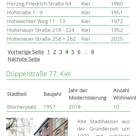
Herzog-Friedrich-Straße 64
Kiel
1960
Hofstraße 1 - 9
Kiel
1951
Hohwachter Weg 11 - 13
Kiel
1972
Holtenauer Straße 218 - 224
Kiel
1952
Holtenauer Straße 258 + 262
Kiel
2025
Vorherige Seite
1
2
3
4
5
6
...
8
Nächste Seite
Düppelstraße 77, Kiel
Jahr der
Anzahl
Stammdaten
Stadtteil
Baujahr
Modernisierung
Wohneinh
Blücherplatz
1957
2018
10
Basisdaten zur Immobilie
Beschreibung
Alte Stadthäuser aus
der Gründerzeit um
1900 mit schönen