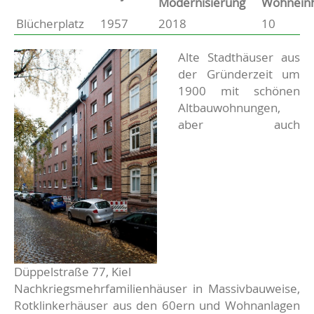
Modernisierung
Wohneinh
Blücherplatz
1957
2018
10
Basisdaten zur Immobilie
Beschreibung
Alte Stadthäuser aus
der Gründerzeit um
1900 mit schönen
Altbauwohnungen,
aber auch
Düppelstraße 77, Kiel
Nachkriegsmehrfamilienhäuser in Massivbauweise,
Rotklinkerhäuser aus den 60ern und Wohnanlagen