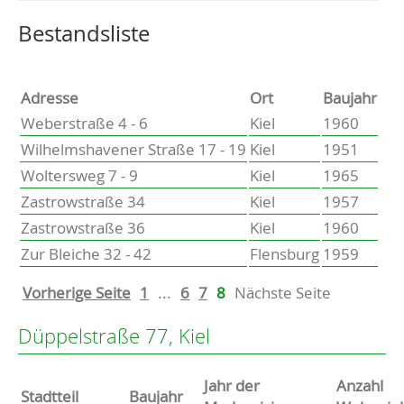
Altenholz
Heikendorf
Wählen Sie einen Ort, um zur entsprechenden Seite zu
Bestandsliste
Kronshagen
Kiel
Schwentinental
Adresse
Ort
Baujahr
Preetz
Weberstraße 4 - 6
Kiel
1960
Heide
Wilhelmshavener Straße 17 - 19
Kiel
1951
Bordesholm
Woltersweg 7 - 9
Kiel
1965
Elmshorn
Zastrowstraße 34
Kiel
1957
Zastrowstraße 36
Kiel
1960
Zur Bleiche 32 - 42
Flensburg
1959
Vorherige Seite
1
...
6
7
8
Nächste Seite
Düppelstraße 77, Kiel
Jahr der
Anzahl
Stammdaten
Stadtteil
Baujahr