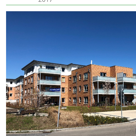
Preetz
Beschreibung
Heide
Bordesholm
Elmshorn