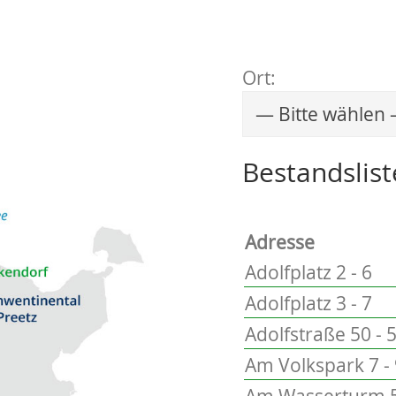
Ort:
Wählen Sie einen 
Bestandslist
Adresse
Adolfplatz 2 - 6
Adolfplatz 3 - 7
Adolfstraße 50 - 
Am Volkspark 7 -
Am Wasserturm 5