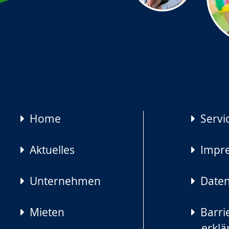
Navigation
Home
Servi
überspringen
Aktuelles
Impr
Unternehmen
Daten
Mieten
Barrie
erklä