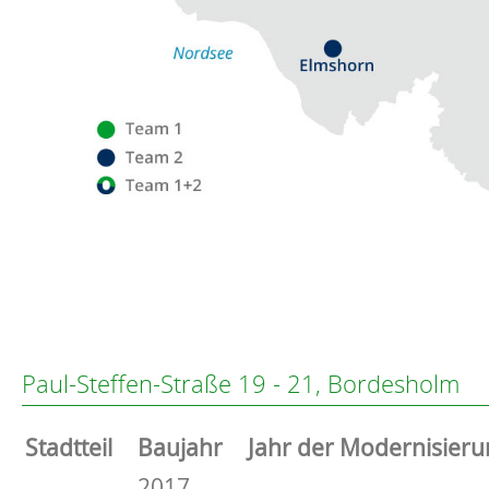
Flensburg
Eckernförde
Altenholz
Paul-Steffen-Straße 19 - 21, Bordesholm
Heikendorf
Kronshagen
Stammdaten
Stadtteil
Baujahr
Jahr der Modernisieru
Kiel
Schwentinental
Basisdaten zur Immobilie
2017