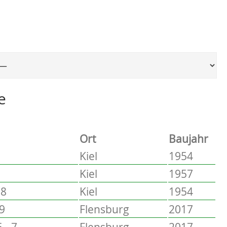
Ort, um zur entsprechenden Seite zu springen
e
Ort
Baujahr
Kiel
1954
Kiel
1957
58
Kiel
1954
 9
Flensburg
2017
 - 7
Flensburg
2017