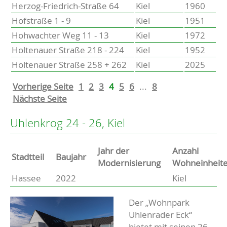
Herzog-Friedrich-Straße 64
Kiel
1960
Hofstraße 1 - 9
Kiel
1951
Hohwachter Weg 11 - 13
Kiel
1972
Holtenauer Straße 218 - 224
Kiel
1952
Holtenauer Straße 258 + 262
Kiel
2025
Vorherige Seite
1
2
3
4
5
6
...
8
Nächste Seite
Uhlenkrog 24 - 26, Kiel
Jahr der
Anzahl
Stammdaten
Stadtteil
Baujahr
Modernisierung
Wohneinheit
Hassee
2022
Kiel
Basisdaten zur Immobilie
Beschreibung
Der „Wohnpark
Uhlenrader Eck“
bietet mit seinen 26