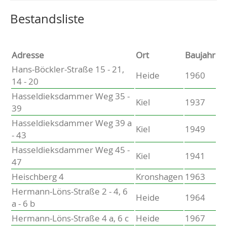
Altenholz
Heikendorf
Wählen Sie einen Ort, um zur entsprechenden Seite zu
Bestandsliste
Kronshagen
Kiel
Schwentinental
Adresse
Ort
Baujahr
Preetz
Hans-Böckler-Straße 15 - 21,
Heide
1960
Heide
14 - 20
Bordesholm
Hasseldieksdammer Weg 35 -
Elmshorn
Kiel
1937
39
Hasseldieksdammer Weg 39 a
Kiel
1949
- 43
Hasseldieksdammer Weg 45 -
Kiel
1941
47
Heischberg 4
Kronshagen
1963
Hermann-Löns-Straße 2 - 4, 6
Heide
1964
a - 6 b
Hermann-Löns-Straße 4 a, 6 c
Heide
1967