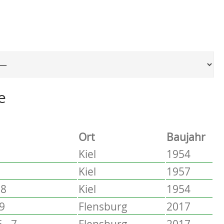
Ort, um zur entsprechenden Seite zu springen
e
Ort
Baujahr
Kiel
1954
Kiel
1957
58
Kiel
1954
 9
Flensburg
2017
 - 7
Flensburg
2017