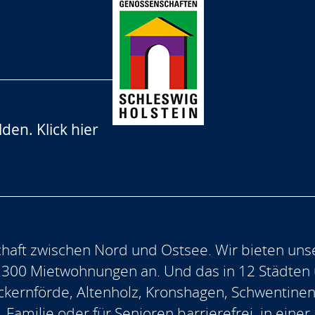
lden.
Klick hier
aft zwischen Nord und Ostsee. Wir bieten uns
.300 Mietwohnungen an. Und das in 12 Städten
, Eckernförde, Altenholz, Kronshagen, Schwentine
, Familie oder für Senioren barrierefrei, in ein