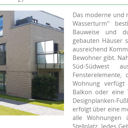
Das moderne und 
Wasserturm" besti
Bauweise und dur
gebauten Häuser st
ausreichend Kommu
Bewohner gibt. Na
Süd-Südwest au
Fensterelemente, d
Wohnung verfügt 
Balkon oder eine 
Designplanken-Fuß
erfolgt über eine
alle Wohnungen 
Stellplatz. Jedes G