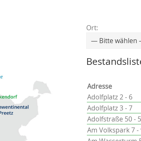
Ort:
Wählen Sie einen 
Bestandslist
Adresse
Adolfplatz 2 - 6
Adolfplatz 3 - 7
Adolfstraße 50 - 
Am Volkspark 7 -
Am Wasserturm 5