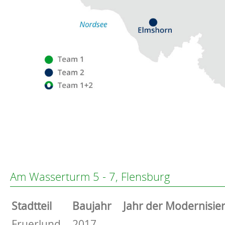
Flensburg
Eckernförde
Altenholz
Am Wasserturm 5 - 7, Flensburg
Heikendorf
Kronshagen
Stammdaten
Stadtteil
Baujahr
Jahr der Modernisie
Kiel
Schwentinental
Basisdaten zur Immobilie
Fruerlund
2017