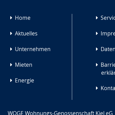
Navigation
Home
Servi
überspringen
Aktuelles
Impr
Unternehmen
Daten
Mieten
Barrie
erklä
Energie
Konta
WOGE Wohnungs-Genossenschaft Kiel eG