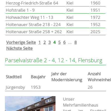
Herzog-Friedrich-Straße 64
Kiel
1960
Hofstraße 1 - 9
Kiel
1951
Hohwachter Weg 11 - 13
Kiel
1972
Holtenauer Straße 218 - 224
Kiel
1952
Holtenauer Straße 258 + 262
Kiel
2025
Vorherige Seite
1
2
3
4
5
6
...
8
Nächste Seite
Parselvalstraße 2 - 4, 12 - 14, Flensburg
Jahr der
Anzahl
Stammdaten
Stadtteil
Baujahr
Modernisierung
Wohneinhei
Jürgensby
1953
26
Basisdaten zur Immobilie
Beschreibung
Unser
Mehrfamilienhaus
liegt im Stadtteil