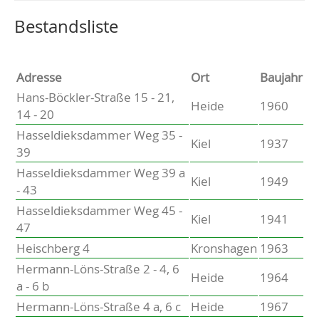
Altenholz
Heikendorf
Wählen Sie einen Ort, um zur entsprechenden Seite zu
Bestandsliste
Kronshagen
Kiel
Schwentinental
Adresse
Ort
Baujahr
Preetz
Hans-Böckler-Straße 15 - 21,
Heide
1960
Heide
14 - 20
Bordesholm
Hasseldieksdammer Weg 35 -
Elmshorn
Kiel
1937
39
Hasseldieksdammer Weg 39 a
Kiel
1949
- 43
Hasseldieksdammer Weg 45 -
Kiel
1941
47
Heischberg 4
Kronshagen
1963
Hermann-Löns-Straße 2 - 4, 6
Heide
1964
a - 6 b
Hermann-Löns-Straße 4 a, 6 c
Heide
1967