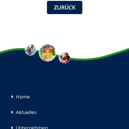
ZURÜCK
Navigation
Home
überspringen
Aktuelles
Unternehmen