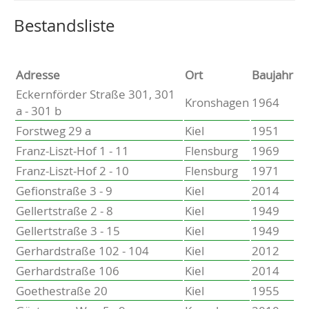
Altenholz
Heikendorf
Wählen Sie einen Ort, um zur entsprechenden Seite zu
Bestandsliste
Kronshagen
Kiel
Schwentinental
Adresse
Ort
Baujahr
Preetz
Eckernförder Straße 301, 301
Kronshagen
1964
Heide
a - 301 b
Bordesholm
Forstweg 29 a
Kiel
1951
Elmshorn
Franz-Liszt-Hof 1 - 11
Flensburg
1969
Franz-Liszt-Hof 2 - 10
Flensburg
1971
Gefionstraße 3 - 9
Kiel
2014
Gellertstraße 2 - 8
Kiel
1949
Gellertstraße 3 - 15
Kiel
1949
Gerhardstraße 102 - 104
Kiel
2012
Gerhardstraße 106
Kiel
2014
Goethestraße 20
Kiel
1955