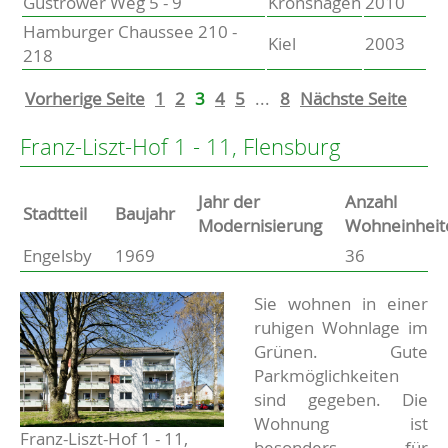
Güstrower Weg 5 - 9
Kronshagen
2010
Hamburger Chaussee 210 -
Kiel
2003
218
Vorherige Seite
1
2
3
4
5
...
8
Nächste Seite
Franz-Liszt-Hof 1 - 11, Flensburg
Jahr der
Anzahl
Stammdaten
Stadtteil
Baujahr
Modernisierung
Wohneinheit
Engelsby
1969
36
Basisdaten zur Immobilie
Beschreibung
Sie wohnen in einer
ruhigen Wohnlage im
Grünen. Gute
Parkmöglichkeiten
sind gegeben. Die
Wohnung ist
Franz-Liszt-Hof 1 - 11,
besonders für