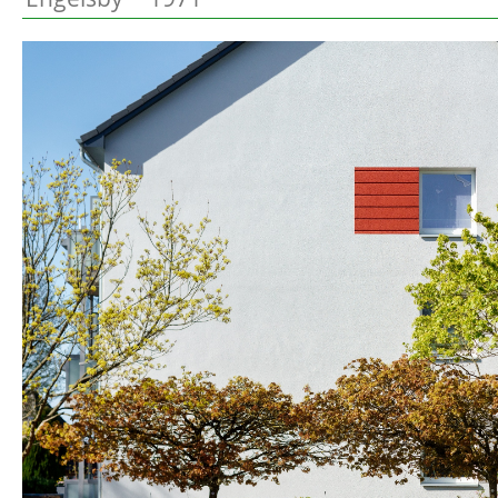
Preetz
Beschreibung
Heide
Bordesholm
Elmshorn