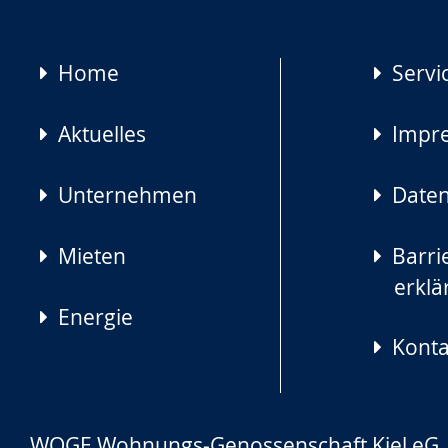
Navigation
Home
Servi
überspringen
Aktuelles
Impr
Unternehmen
Daten
Mieten
Barrie
erklä
Energie
Konta
WOGE Wohnungs-Genossenschaft Kiel eG