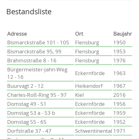
Altenholz
Heikendorf
Wählen Sie einen Ort, um zur entsprechenden Seite zu
Bestandsliste
Kronshagen
Kiel
Schwentinental
Adresse
Ort
Baujahr
Preetz
Bismarckstraße 101 - 105
Flensburg
1950
Heide
Bismarckstraße 95, 99
Flensburg
1953
Bordesholm
Brahmsstraße 8 - 16
Flensburg
1976
Elmshorn
Bürgermeister-Jahn-Weg
Eckernförde
1963
12 - 16
Buurvagt 2 - 12
Heikendorf
1967
Charles-Roß-Ring 95 - 97
Kiel
2016
Domstag 49 - 51
Eckernförde
1956
Domstag 53 a - 53 b
Eckernförde
1959
Domstag 55 - 65
Eckernförde
1952
Dorfstraße 37 - 47
Schwentinental
1971