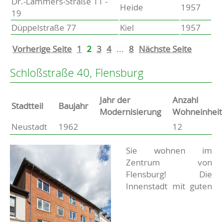
Dr.-Lammers-Straße 11 -
Heide
1957
19
Düppelstraße 77
Kiel
1957
Vorherige Seite
1
2
3
4
...
8
Nächste Seite
Schloßstraße 40, Flensburg
Jahr der
Anzahl
Stammdaten
Stadtteil
Baujahr
Modernisierung
Wohneinhei
Neustadt
1962
12
Basisdaten zur Immobilie
Beschreibung
Sie wohnen im
Zentrum von
Flensburg! Die
Innenstadt mit guten