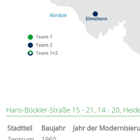
Flensburg
Eckernförde
Altenholz
Hans-Böckler-Straße 15 - 21, 14 - 20, Heid
Heikendorf
Kronshagen
Stammdaten
Stadtteil
Baujahr
Jahr der Modernisier
Kiel
Schwentinental
Basisdaten zur Immobilie
Zentrum
1960