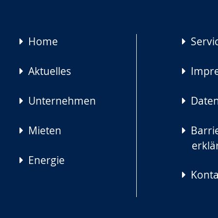
Navigation
Home
Servi
überspringen
Aktuelles
Impr
Unternehmen
Daten
Mieten
Barrie
erklä
Energie
Konta