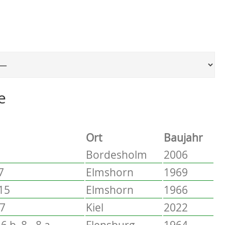
Ort, um zur entsprechenden Seite zu springen
e
Ort
Baujahr
Bordesholm
2006
7
Elmshorn
1969
 15
Elmshorn
1966
17
Kiel
2022
6 b, 8 - 8 a
Flensburg
1964