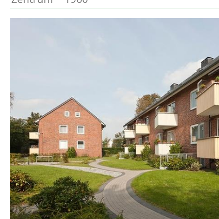
Preetz
Beschreibung
Heide
Bordesholm
Elmshorn