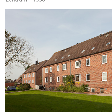
Preetz
Beschreibung
Heide
Bordesholm
Elmshorn