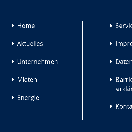
Navigation
Home
Servi
überspringen
Aktuelles
Impr
Unternehmen
Daten
Mieten
Barrie
erklä
Energie
Konta