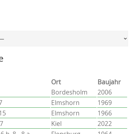
Ort, um zur entsprechenden Seite zu springen
e
Ort
Baujahr
Bordesholm
2006
7
Elmshorn
1969
 15
Elmshorn
1966
17
Kiel
2022
6 b, 8 - 8 a
Flensburg
1964