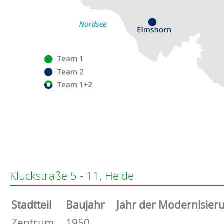
Flensburg
Eckernförde
Altenholz
Kluckstraße 5 - 11, Heide
Heikendorf
Kronshagen
Stammdaten
Stadtteil
Baujahr
Jahr der Modernisier
Kiel
Schwentinental
Basisdaten zur Immobilie
Zentrum
1950