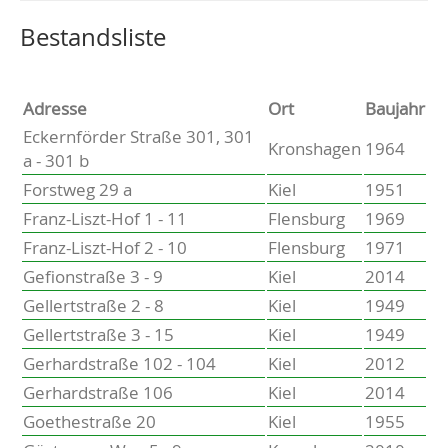
Altenholz
Heikendorf
Wählen Sie einen Ort, um zur entsprechenden Seite zu
Bestandsliste
Kronshagen
Kiel
Schwentinental
Adresse
Ort
Baujahr
Preetz
Eckernförder Straße 301, 301
Kronshagen
1964
Heide
a - 301 b
Bordesholm
Forstweg 29 a
Kiel
1951
Elmshorn
Franz-Liszt-Hof 1 - 11
Flensburg
1969
Franz-Liszt-Hof 2 - 10
Flensburg
1971
Gefionstraße 3 - 9
Kiel
2014
Gellertstraße 2 - 8
Kiel
1949
Gellertstraße 3 - 15
Kiel
1949
Gerhardstraße 102 - 104
Kiel
2012
Gerhardstraße 106
Kiel
2014
Goethestraße 20
Kiel
1955