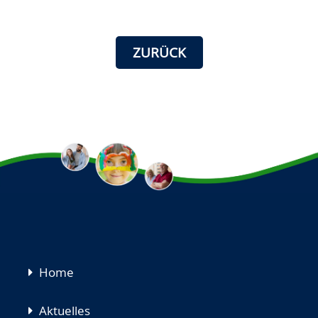
ZURÜCK
Navigation
Home
überspringen
Aktuelles