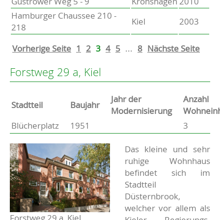
Güstrower Weg 5 - 9
Kronshagen
2010
Hamburger Chaussee 210 -
Kiel
2003
218
Vorherige Seite
1
2
3
4
5
...
8
Nächste Seite
Forstweg 29 a, Kiel
Jahr der
Anzahl
Stammdaten
Stadtteil
Baujahr
Modernisierung
Wohneinh
Blücherplatz
1951
3
Basisdaten zur Immobilie
Beschreibung
Das kleine und sehr
ruhige Wohnhaus
befindet sich im
Stadtteil
Düsternbrook,
welcher vor allem als
Forstweg 29 a, Kiel
Kieler Regierungs-