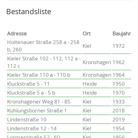
Altenholz
Heikendorf
Wählen Sie einen Ort, um zur entsprechenden Seite zu
Bestandsliste
Kronshagen
Kiel
Schwentinental
Adresse
Ort
Baujahr
Preetz
Holtenauer Straße 258 a - 258
Kiel
1972
Heide
b, 260
Bordesholm
Kieler Straße 102 - 112, 112 a -
Elmshorn
Kronshagen
1962
112 c
Kieler Straße 110 a - 110 b
Kronshagen
1964
Kluckstraße 5 - 11
Heide
1950
Kluckstraße 5 a - 5 b
Heide
1970
Kronshagener Weg 81 - 85
Kiel
1933
Kühlungsborner Straße 1
Kiel
2018
Lindenstraße 10
Kiel
2019
Lindenstraße 12 - 14
Kiel
1954
Lornsenstraße 52 - 60
Kiel
1956