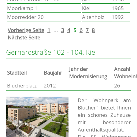
Moorkamp 1
Kiel
1965
Moorredder 20
Altenholz
1992
Vorherige Seite
1
...
3
4
5
6
7
8
Nächste Seite
Gerhardstraße 102 - 104, Kiel
Jahr der
Anzahl
Stammdaten
Stadtteil
Baujahr
Modernisierung
Wohneinh
Blücherplatz
2012
26
Basisdaten zur Immobilie
Beschreibung
Der "Wohnpark am
Blücher" bietet Ihnen
ein schönes Zuhause
mit besonderer
Aufenthaltsqualität.
Die 85 Wohnungen