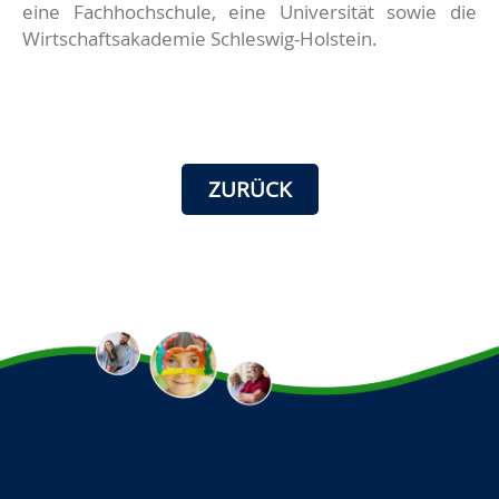
eine Fachhochschule, eine Universität sowie die
Wirtschaftsakademie Schleswig-Holstein.
ZURÜCK