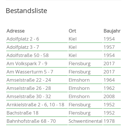
Altenholz
Heikendorf
Wählen Sie einen Ort, um zur entsprechenden Seite zu
Bestandsliste
Kronshagen
Kiel
Schwentinental
Adresse
Ort
Baujahr
Preetz
Adolfplatz 2 - 6
Kiel
1954
Heide
Adolfplatz 3 - 7
Kiel
1957
Bordesholm
Adolfstraße 50 - 58
Kiel
1954
Elmshorn
Am Volkspark 7 - 9
Flensburg
2017
Am Wasserturm 5 - 7
Flensburg
2017
Amselstraße 22 - 24
Elmshorn
1964
Amselstraße 26 - 28
Elmshorn
1962
Amselstraße 30 - 32
Elmshorn
2008
Arnkielstraße 2 - 6, 10 - 18
Flensburg
1952
Bachstraße 18
Flensburg
1952
Bahnhofstraße 68 - 70
Schwentinental
1978