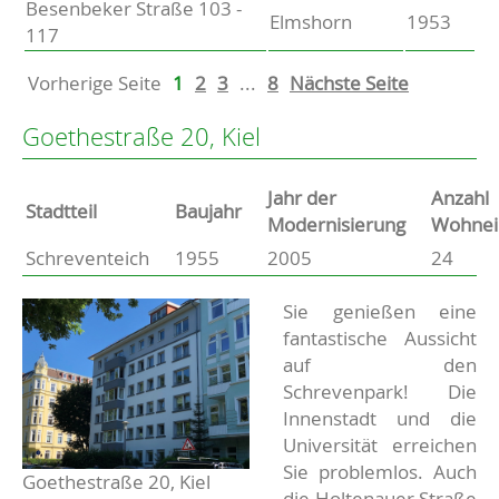
Besenbeker Straße 103 -
Elmshorn
1953
117
Vorherige Seite
1
2
3
...
8
Nächste Seite
Goethestraße 20, Kiel
Jahr der
Anzahl
Stammdaten
Stadtteil
Baujahr
Modernisierung
Wohnei
Schreventeich
1955
2005
24
Basisdaten zur Immobilie
Beschreibung
Sie genießen eine
fantastische Aussicht
auf den
Schrevenpark! Die
Innenstadt und die
Universität erreichen
Sie problemlos. Auch
Goethestraße 20, Kiel
die Holtenauer Straße