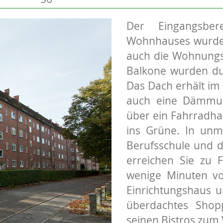
Der Eingangsbe
Wohnhauses wurden 
auch die Wohnungs
Balkone wurden dur
Das Dach erhält i
auch eine Dämmung
über ein Fahrradha
ins Grüne. In unmi
Berufsschule und d
erreichen Sie zu
wenige Minuten vo
Einrichtungshaus u
überdachtes Shop
seinen Bistros zum 