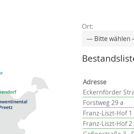
Ort:
Wählen Sie einen 
Bestandslist
Adresse
Eckernförder Stra
Forstweg 29 a
Franz-Liszt-Hof 1 
Franz-Liszt-Hof 2 
Gefionstraße 3 - 