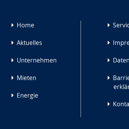
Navigation
Home
Servi
überspringen
Aktuelles
Impr
Unternehmen
Daten
Mieten
Barrie
erklä
Energie
Konta