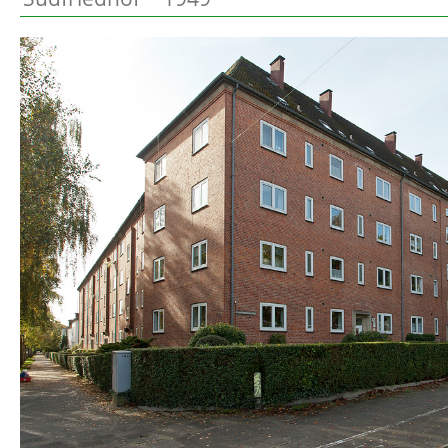
Preetz
Beschreibung
Heide
Bordesholm
Elmshorn