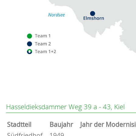
Flensburg
Eckernförde
Altenholz
Hasseldieksdammer Weg 39 a - 43, Kiel
Heikendorf
Kronshagen
Stammdaten
Stadtteil
Baujahr
Jahr der Modernis
Kiel
Schwentinental
Basisdaten zur Immobilie
Südfriedhof
1949