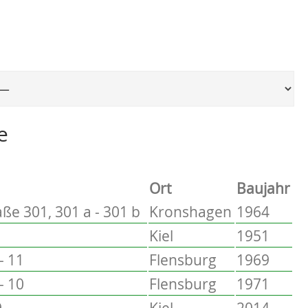
Ort, um zur entsprechenden Seite zu springen
e
Ort
Baujahr
ße 301, 301 a - 301 b
Kronshagen
1964
Kiel
1951
- 11
Flensburg
1969
- 10
Flensburg
1971
9
Kiel
2014