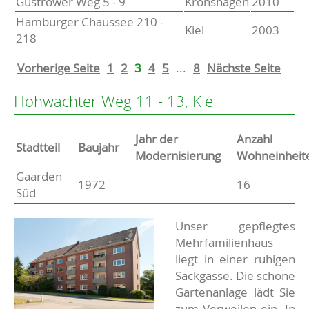
Güstrower Weg 5 - 9
Kronshagen
2010
Hamburger Chaussee 210 -
Kiel
2003
218
Vorherige Seite
1
2
3
4
5
...
8
Nächste Seite
Hohwachter Weg 11 - 13, Kiel
Jahr der
Anzahl
Stammdaten
Stadtteil
Baujahr
Modernisierung
Wohneinheit
Gaarden
Basisdaten zur Immobilie
1972
16
Süd
Beschreibung
Unser gepflegtes
Mehrfamilienhaus
liegt in einer ruhigen
Sackgasse. Die schöne
Gartenanlage lädt Sie
zum Verweilen ein. In