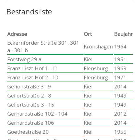
Altenholz
Heikendorf
Wählen Sie einen Ort, um zur entsprechenden Seite zu
Bestandsliste
Kronshagen
Kiel
Schwentinental
Adresse
Ort
Baujahr
Preetz
Eckernförder Straße 301, 301
Kronshagen
1964
Heide
a - 301 b
Bordesholm
Forstweg 29 a
Kiel
1951
Elmshorn
Franz-Liszt-Hof 1 - 11
Flensburg
1969
Franz-Liszt-Hof 2 - 10
Flensburg
1971
Gefionstraße 3 - 9
Kiel
2014
Gellertstraße 2 - 8
Kiel
1949
Gellertstraße 3 - 15
Kiel
1949
Gerhardstraße 102 - 104
Kiel
2012
Gerhardstraße 106
Kiel
2014
Goethestraße 20
Kiel
1955