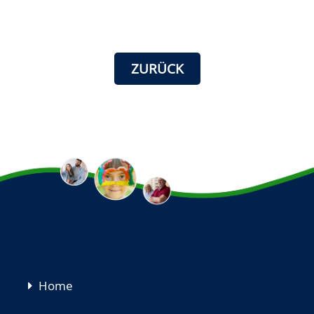
ZURÜCK
Navigation
Home
überspringen