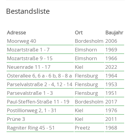
Altenholz
Heikendorf
Wählen Sie einen Ort, um zur entsprechenden Seite zu
Bestandsliste
Kronshagen
Kiel
Schwentinental
Adresse
Ort
Baujahr
Preetz
Moorweg 40
Bordesholm
2006
Heide
Mozartstraße 1 - 7
Elmshorn
1969
Bordesholm
Mozartstraße 9 - 15
Elmshorn
1966
Elmshorn
Neuenrade 11 - 17
Kiel
2022
Osterallee 6, 6 a - 6 b, 8 - 8 a
Flensburg
1964
Parselvalstraße 2 - 4, 12 - 14
Flensburg
1953
Parsevalstraße 1 - 3
Flensburg
1951
Paul-Steffen-Straße 11 - 19
Bordesholm
2017
Postillionweg 2, 1 - 31
Kiel
1976
Prüne 3
Kiel
2011
Ragniter Ring 45 - 51
Preetz
1968