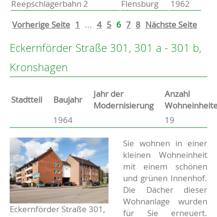
Reepschlägerbahn 2
Flensburg
1962
Vorherige Seite
1
...
4
5
6
7
8
Nächste Seite
Eckernförder Straße 301, 301 a - 301 b,
Kronshagen
Jahr der
Anzahl
Stammdaten
Stadtteil
Baujahr
Modernisierung
Wohneinheit
1964
19
Basisdaten zur Immobilie
Beschreibung
Sie wohnen in einer
kleinen Wohneinheit
mit einem schönen
und grünen Innenhof.
Die Dächer dieser
Wohnanlage wurden
Eckernförder Straße 301,
für Sie erneuert.