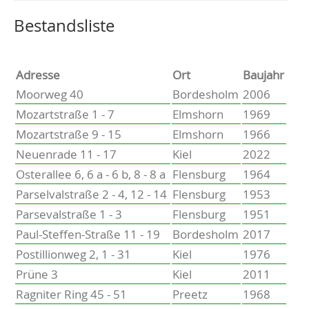
Altenholz
Heikendorf
Wählen Sie einen Ort, um zur entsprechenden Seite zu
Bestandsliste
Kronshagen
Kiel
Schwentinental
Adresse
Ort
Baujahr
Preetz
Moorweg 40
Bordesholm
2006
Heide
Mozartstraße 1 - 7
Elmshorn
1969
Bordesholm
Mozartstraße 9 - 15
Elmshorn
1966
Elmshorn
Neuenrade 11 - 17
Kiel
2022
Osterallee 6, 6 a - 6 b, 8 - 8 a
Flensburg
1964
Parselvalstraße 2 - 4, 12 - 14
Flensburg
1953
Parsevalstraße 1 - 3
Flensburg
1951
Paul-Steffen-Straße 11 - 19
Bordesholm
2017
Postillionweg 2, 1 - 31
Kiel
1976
Prüne 3
Kiel
2011
Ragniter Ring 45 - 51
Preetz
1968