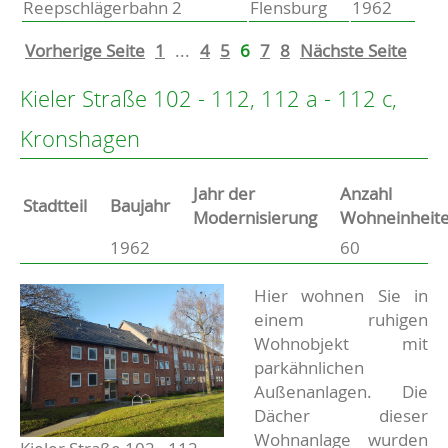
Reepschlägerbahn 2
Flensburg
1962
Vorherige Seite
1
...
4
5
6
7
8
Nächste Seite
Kieler Straße 102 - 112, 112 a - 112 c,
Kronshagen
Jahr der
Anzahl
Stammdaten
Stadtteil
Baujahr
Modernisierung
Wohneinheit
1962
60
Basisdaten zur Immobilie
Beschreibung
Hier wohnen Sie in
einem ruhigen
Wohnobjekt mit
parkähnlichen
Außenanlagen. Die
Dächer dieser
Wohnanlage wurden