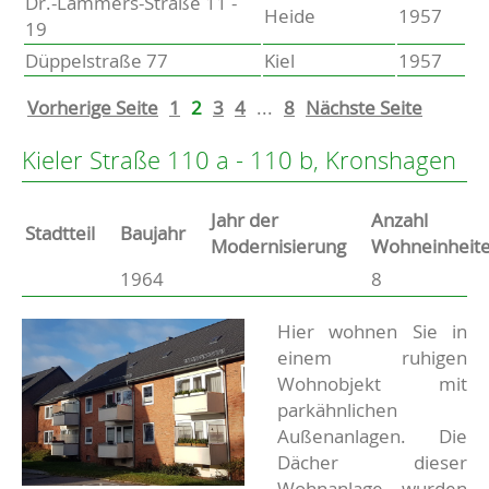
Dr.-Lammers-Straße 11 -
Heide
1957
19
Düppelstraße 77
Kiel
1957
Vorherige Seite
1
2
3
4
...
8
Nächste Seite
Kieler Straße 110 a - 110 b, Kronshagen
Jahr der
Anzahl
Stammdaten
Stadtteil
Baujahr
Modernisierung
Wohneinheit
1964
8
Basisdaten zur Immobilie
Beschreibung
Hier wohnen Sie in
einem ruhigen
Wohnobjekt mit
parkähnlichen
Außenanlagen. Die
Dächer dieser
Wohnanlage wurden