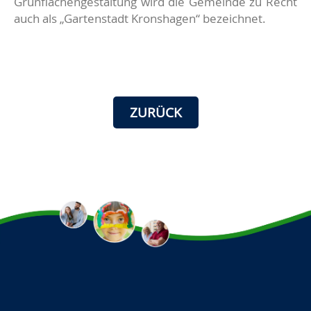
Grünflächengestaltung wird die Gemeinde zu Recht
auch als „Gartenstadt Kronshagen“ bezeichnet.
ZURÜCK