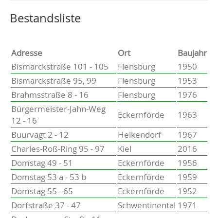
Altenholz
Heikendorf
Wählen Sie einen Ort, um zur entsprechenden Seite zu
Bestandsliste
Kronshagen
Kiel
Schwentinental
Adresse
Ort
Baujahr
Preetz
Bismarckstraße 101 - 105
Flensburg
1950
Heide
Bismarckstraße 95, 99
Flensburg
1953
Bordesholm
Brahmsstraße 8 - 16
Flensburg
1976
Elmshorn
Bürgermeister-Jahn-Weg
Eckernförde
1963
12 - 16
Buurvagt 2 - 12
Heikendorf
1967
Charles-Roß-Ring 95 - 97
Kiel
2016
Domstag 49 - 51
Eckernförde
1956
Domstag 53 a - 53 b
Eckernförde
1959
Domstag 55 - 65
Eckernförde
1952
Dorfstraße 37 - 47
Schwentinental
1971