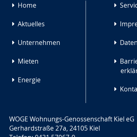
Navigation
Home
Servi
überspringen
Aktuelles
Impr
Unternehmen
Daten
Mieten
Barrie
erklä
Energie
Konta
WOGE Wohnungs-Genossenschaft Kiel eG
Gerhardstraße 27a, 24105 Kiel