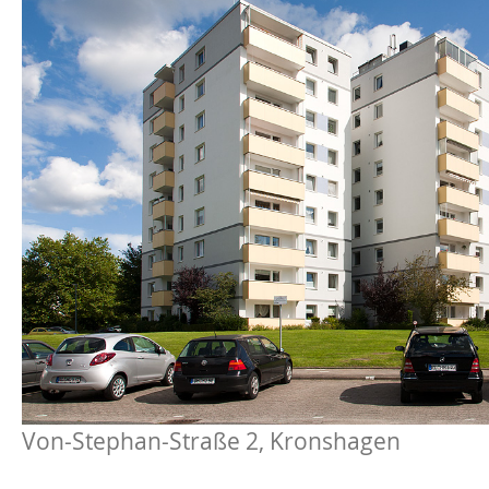
Preetz
Heide
Bordesholm
Elmshorn
Von-Stephan-Straße 2, Kronshagen