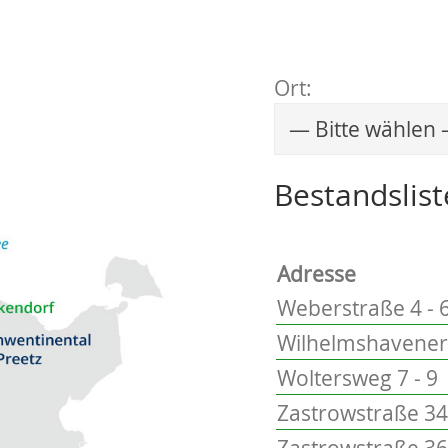
Ort:
Wählen Sie einen 
Bestandslist
Adresse
Weberstraße 4 - 
Wilhelmshavener 
Woltersweg 7 - 9
Zastrowstraße 3
Zastrowstraße 3