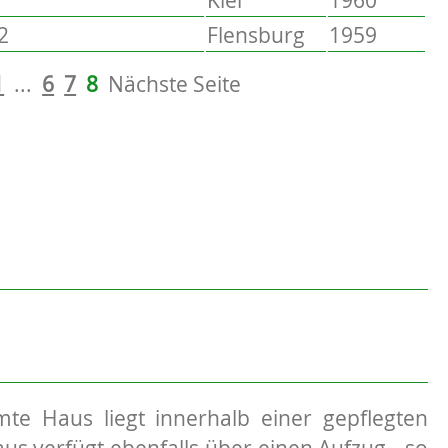
2
Flensburg
1959
1
...
6
7
8
Nächste Seite
 Haus liegt innerhalb einer gepflegten
s verfügt ebenfalls über einen Aufzug - so