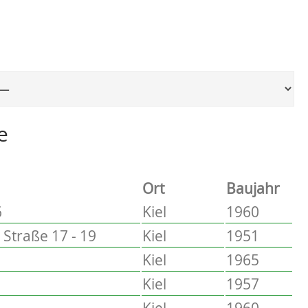
Ort, um zur entsprechenden Seite zu springen
e
Ort
Baujahr
6
Kiel
1960
Straße 17 - 19
Kiel
1951
Kiel
1965
4
Kiel
1957
6
Kiel
1960