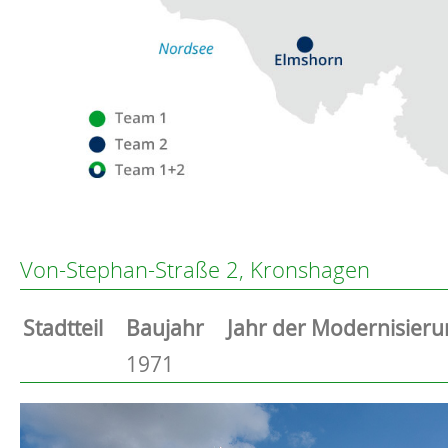
Flensburg
Von-Stephan-Straße 2, Kronshagen
Eckernförde
Altenholz
Stammdaten
Stadtteil
Baujahr
Jahr der Modernisieru
Heikendorf
Basisdaten zur Immobilie
1971
Kronshagen
Kiel
Beschreibung
Schwentinental