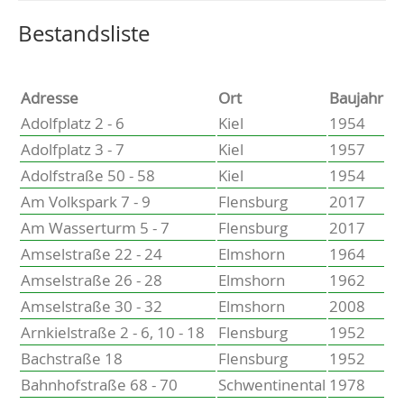
Altenholz
Heikendorf
Wählen Sie einen Ort, um zur entsprechenden Seite zu
Bestandsliste
Kronshagen
Kiel
Schwentinental
Adresse
Ort
Baujahr
Preetz
Adolfplatz 2 - 6
Kiel
1954
Heide
Adolfplatz 3 - 7
Kiel
1957
Bordesholm
Adolfstraße 50 - 58
Kiel
1954
Elmshorn
Am Volkspark 7 - 9
Flensburg
2017
Am Wasserturm 5 - 7
Flensburg
2017
Amselstraße 22 - 24
Elmshorn
1964
Amselstraße 26 - 28
Elmshorn
1962
Amselstraße 30 - 32
Elmshorn
2008
Arnkielstraße 2 - 6, 10 - 18
Flensburg
1952
Bachstraße 18
Flensburg
1952
Bahnhofstraße 68 - 70
Schwentinental
1978