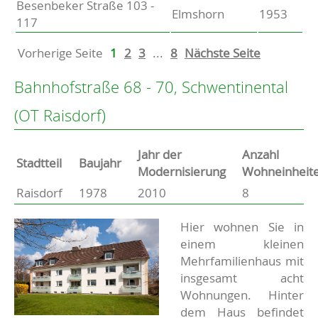
Besenbeker Straße 103 -
Elmshorn
1953
117
Vorherige Seite
1
2
3
...
8
Nächste Seite
Bahnhofstraße 68 - 70, Schwentinental
(OT Raisdorf)
Jahr der
Anzahl
Stammdaten
Stadtteil
Baujahr
Modernisierung
Wohneinheit
Raisdorf
1978
2010
8
Basisdaten zur Immobilie
Beschreibung
Hier wohnen Sie in
einem kleinen
Mehrfamilienhaus mit
insgesamt acht
Wohnungen. Hinter
dem Haus befindet