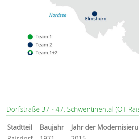
Flensburg
Eckernförde
Altenholz
Dorfstraße 37 - 47, Schwentinental (OT Rai
Heikendorf
Kronshagen
Stammdaten
Stadtteil
Baujahr
Jahr der Modernisier
Kiel
Schwentinental
Basisdaten zur Immobilie
Raisdorf
1971
2015