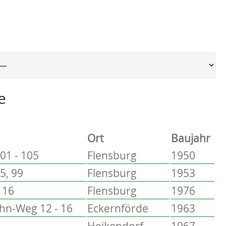
Ort, um zur entsprechenden Seite zu springen
e
Ort
Baujahr
01 - 105
Flensburg
1950
5, 99
Flensburg
1953
 16
Flensburg
1976
hn-Weg 12 - 16
Eckernförde
1963
Heikendorf
1967