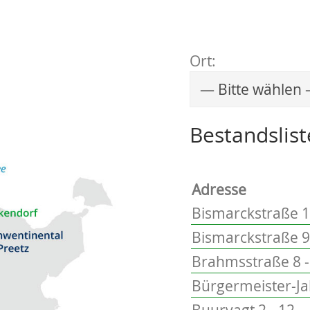
Ort:
Wählen Sie einen 
Bestandslist
Adresse
Bismarckstraße 1
Bismarckstraße 9
Brahmsstraße 8 -
Bürgermeister-Ja
Buurvagt 2 - 12