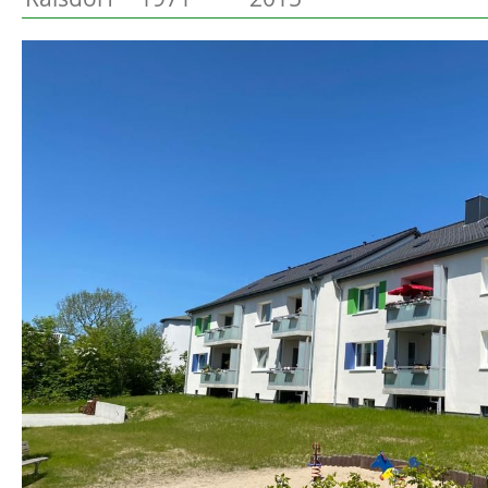
Preetz
Beschreibung
Heide
Bordesholm
Elmshorn