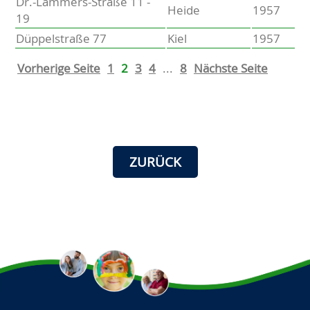
Dr.-Lammers-Straße 11 -
Heide
1957
19
Düppelstraße 77
Kiel
1957
Vorherige Seite
1
2
3
4
...
8
Nächste Seite
ZURÜCK