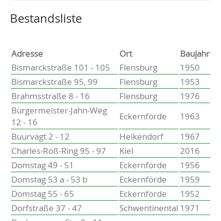
Altenholz
Heikendorf
Wählen Sie einen Ort, um zur entsprechenden Seite zu
Bestandsliste
Kronshagen
Kiel
Schwentinental
Adresse
Ort
Baujahr
Preetz
Bismarckstraße 101 - 105
Flensburg
1950
Heide
Bismarckstraße 95, 99
Flensburg
1953
Bordesholm
Brahmsstraße 8 - 16
Flensburg
1976
Elmshorn
Bürgermeister-Jahn-Weg
Eckernförde
1963
12 - 16
Buurvagt 2 - 12
Heikendorf
1967
Charles-Roß-Ring 95 - 97
Kiel
2016
Domstag 49 - 51
Eckernförde
1956
Domstag 53 a - 53 b
Eckernförde
1959
Domstag 55 - 65
Eckernförde
1952
Dorfstraße 37 - 47
Schwentinental
1971