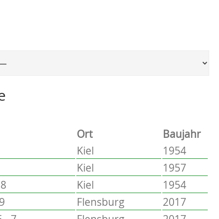
Ort, um zur entsprechenden Seite zu springen
e
Ort
Baujahr
Kiel
1954
Kiel
1957
58
Kiel
1954
 9
Flensburg
2017
 - 7
Flensburg
2017