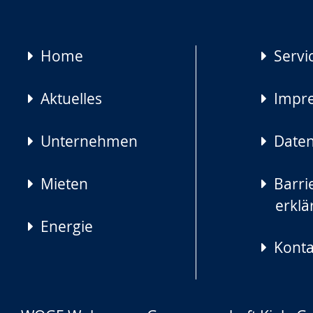
Navigation
Home
Servi
überspringen
Aktuelles
Impr
Unternehmen
Daten
Mieten
Barrie
erklä
Energie
Konta