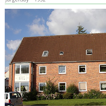
Preetz
Beschreibung
Heide
Bordesholm
Elmshorn