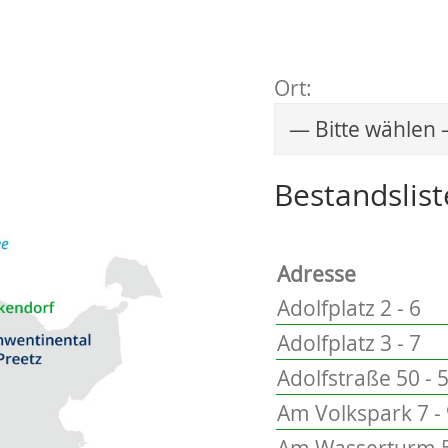
Ort:
Wählen Sie einen 
Bestandslist
Adresse
Adolfplatz 2 - 6
Adolfplatz 3 - 7
Adolfstraße 50 - 
Am Volkspark 7 -
Am Wasserturm 5