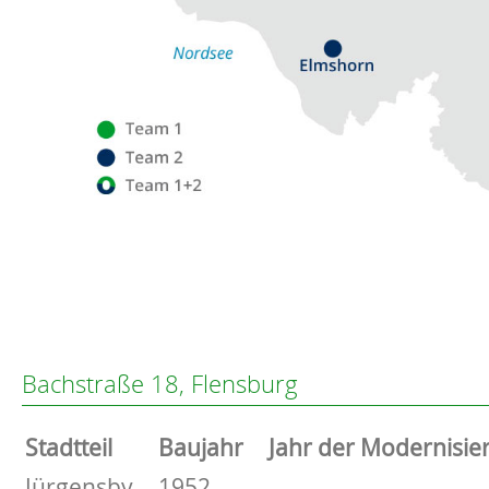
Flensburg
Eckernförde
Altenholz
Bachstraße 18, Flensburg
Heikendorf
Kronshagen
Stammdaten
Stadtteil
Baujahr
Jahr der Modernisie
Kiel
Schwentinental
Basisdaten zur Immobilie
Jürgensby
1952