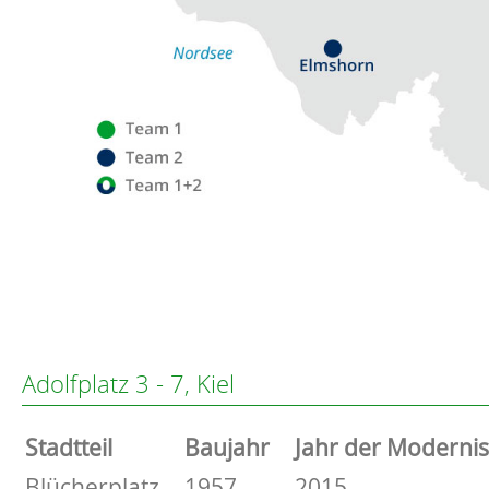
Flensburg
Eckernförde
Altenholz
Adolfplatz 3 - 7, Kiel
Heikendorf
Kronshagen
Stammdaten
Stadtteil
Baujahr
Jahr der Moderni
Kiel
Schwentinental
Basisdaten zur Immobilie
Blücherplatz
1957
2015