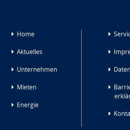
Navigation
Home
Servi
überspringen
Aktuelles
Impr
Unternehmen
Daten
Mieten
Barrie
erklä
Energie
Konta