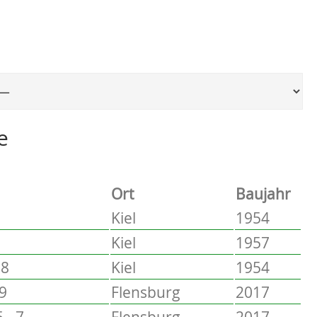
Ort, um zur entsprechenden Seite zu springen
e
Ort
Baujahr
Kiel
1954
Kiel
1957
58
Kiel
1954
 9
Flensburg
2017
 - 7
Flensburg
2017