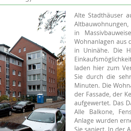
Alte Stadthäuser 
Altbauwohnungen, 
in Massivbauweis
Wohnanlagen aus de
in Uninähe. Die H
Einkaufsmöglichkei
laden hier zum Ver
Sie durch die seh
Minuten. Die Woh
der Fassade, der K
aufgewertet. Das D
Alle Balkone, Fe
Anlage wurden ern
Sie saniert. In der