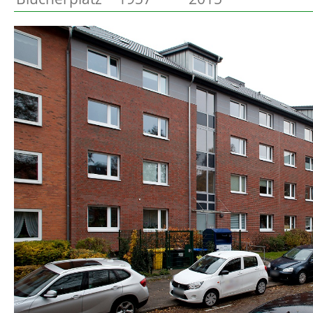
Preetz
Beschreibung
Heide
Bordesholm
Elmshorn