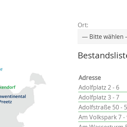
Ort:
Wählen Sie einen 
Bestandslist
Adresse
Adolfplatz 2 - 6
Adolfplatz 3 - 7
Adolfstraße 50 - 
Am Volkspark 7 -
Am Wasserturm 5