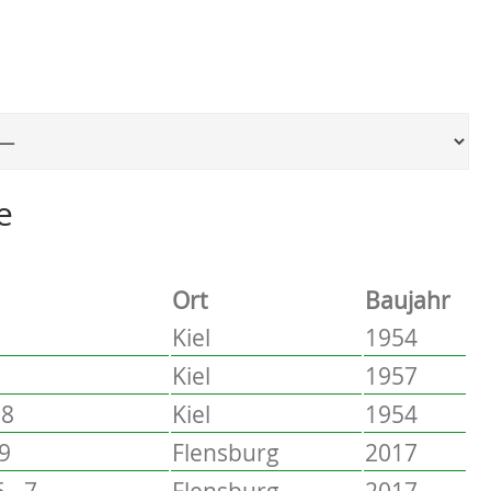
Ort, um zur entsprechenden Seite zu springen
e
Ort
Baujahr
Kiel
1954
Kiel
1957
58
Kiel
1954
 9
Flensburg
2017
 - 7
Flensburg
2017