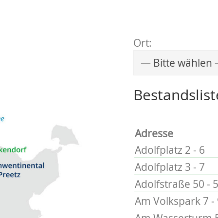
Ort:
Wählen Sie einen 
Bestandslist
Adresse
Adolfplatz 2 - 6
Adolfplatz 3 - 7
Adolfstraße 50 - 
Am Volkspark 7 -
Am Wasserturm 5