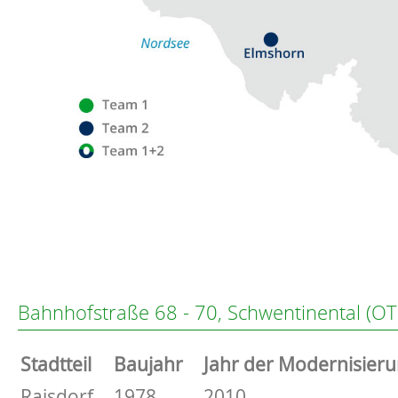
Flensburg
Eckernförde
Altenholz
Bahnhofstraße 68 - 70, Schwentinental (OT
Heikendorf
Kronshagen
Stammdaten
Stadtteil
Baujahr
Jahr der Modernisier
Kiel
Schwentinental
Basisdaten zur Immobilie
Raisdorf
1978
2010