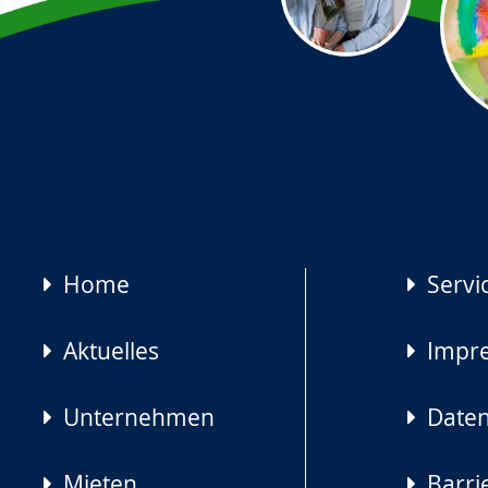
Navigation
Home
Servi
überspringen
Aktuelles
Impr
Unternehmen
Daten
Mieten
Barrie