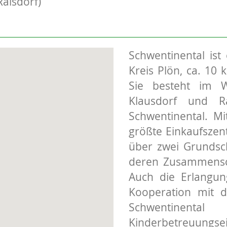
Raisdorf)
Schwentinental ist
Kreis Plön, ca. 10 
Sie besteht im W
Klausdorf und R
Schwentinental. M
größte Einkaufszen
über zwei Grundsch
deren Zusammenschl
Auch die Erlangung
Kooperation mit d
Schwentine
Kinderbetreuungse