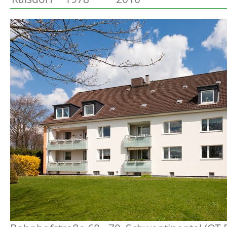
Preetz
Beschreibung
Heide
Bordesholm
Elmshorn