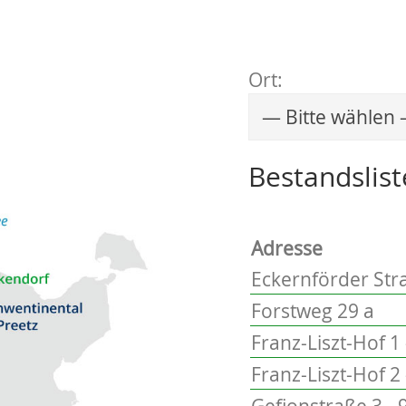
Ort:
Wählen Sie einen 
Bestandslist
Adresse
Eckernförder Stra
Forstweg 29 a
Franz-Liszt-Hof 1 
Franz-Liszt-Hof 2 
Gefionstraße 3 - 