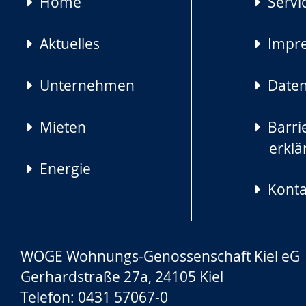
Navigation
Home
Servi
überspringen
Aktuelles
Impr
Unternehmen
Daten
Mieten
Barrie
erklä
Energie
Konta
WOGE Wohnungs-Genossenschaft Kiel eG
Gerhardstraße 27a, 24105 Kiel
Telefon: 0431 57067-0