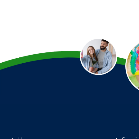
Preetz
Heide
Bordesholm
Elmshorn