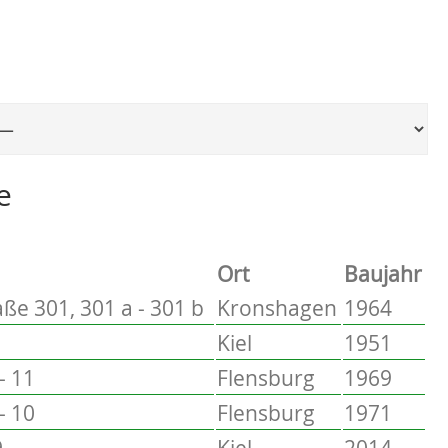
Ort, um zur entsprechenden Seite zu springen
e
Ort
Baujahr
ße 301, 301 a - 301 b
Kronshagen
1964
Kiel
1951
- 11
Flensburg
1969
- 10
Flensburg
1971
9
Kiel
2014