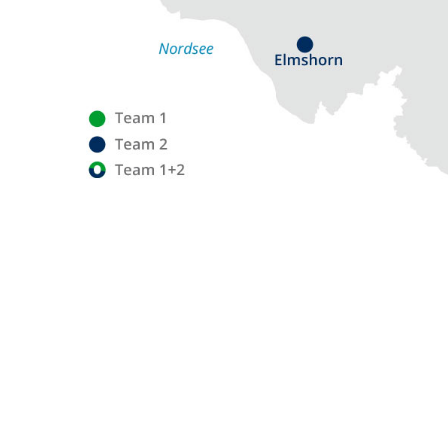
Flensburg
Eckernförde
Altenholz
Heikendorf
Kronshagen
Kiel
Schwentinental