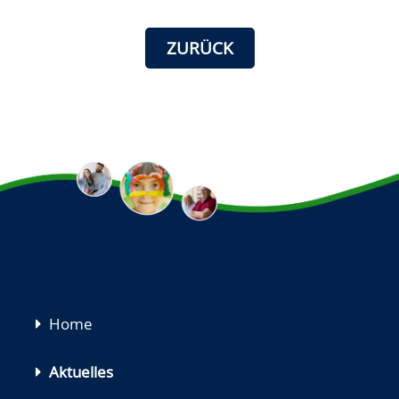
ZURÜCK
Navigation
Home
überspringen
Aktuelles