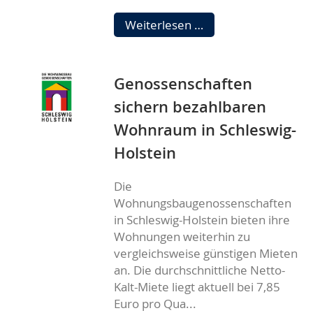
Das
Weiterlesen …
Jubiläum
steht,
der
Genossenschaften
Festtag
naht
sichern bezahlbaren
Wohnraum in Schleswig-
Holstein
Die
Wohnungsbaugenossenschaften
in Schleswig-Holstein bieten ihre
Wohnungen weiterhin zu
vergleichsweise günstigen Mieten
an. Die durchschnittliche Netto-
Kalt-Miete liegt aktuell bei 7,85
Euro pro Qua...