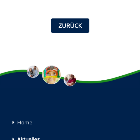
ZURÜCK
Navigation
Home
überspringen
Aktuelles