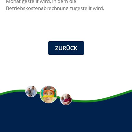
Monat gestellt wird, in dem die
Betriebskostenabrechnung zugestellt wird.
ZURÜCK