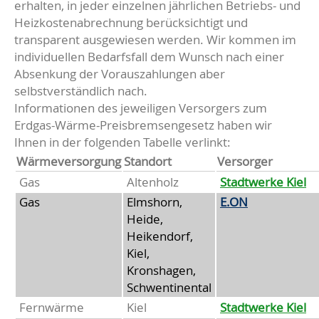
erhalten, in jeder einzelnen jährlichen Betriebs- und
Heizkostenabrechnung berücksichtigt und
transparent ausgewiesen werden. Wir kommen im
individuellen Bedarfsfall dem Wunsch nach einer
Absenkung der Vorauszahlungen aber
selbstverständlich nach.
Informationen des jeweiligen Versorgers zum
Erdgas-Wärme-Preisbremsengesetz haben wir
Ihnen in der folgenden Tabelle verlinkt:
Wärmeversorgung
Standort
Versorger
Gas
Altenholz
Stadtwerke Kiel
Gas
Elmshorn,
E.ON
Heide,
Heikendorf,
Kiel,
Kronshagen,
Schwentinental
Fernwärme
Kiel
Stadtwerke Kiel