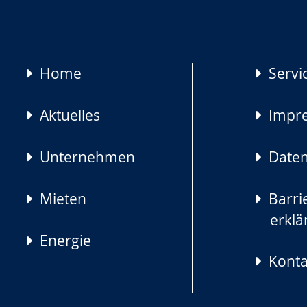
Navigation
Home
Servi
überspringen
Aktuelles
Impr
Unternehmen
Daten
Mieten
Barrie
erklä
Energie
Konta