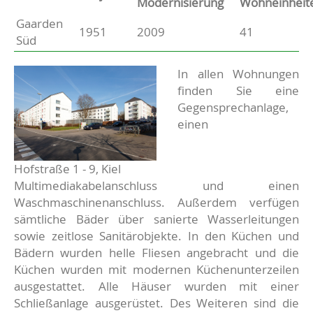
Modernisierung
Wohneinheit
Gaarden
Basisdaten zur Immobilie
1951
2009
41
Süd
Beschreibung
In allen Wohnungen
finden Sie eine
Gegensprechanlage,
einen
Hofstraße 1 - 9, Kiel
Multimediakabelanschluss und einen
Waschmaschinenanschluss. Außerdem verfügen
sämtliche Bäder über sanierte Wasserleitungen
sowie zeitlose Sanitärobjekte. In den Küchen und
Bädern wurden helle Fliesen angebracht und die
Küchen wurden mit modernen Küchenunterzeilen
ausgestattet. Alle Häuser wurden mit einer
Schließanlage ausgerüstet. Des Weiteren sind die