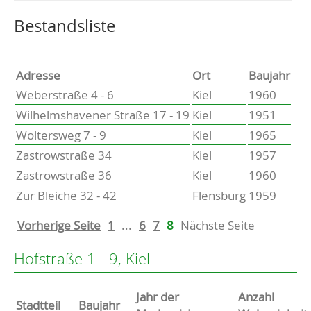
Altenholz
Heikendorf
Wählen Sie einen Ort, um zur entsprechenden Seite zu
Bestandsliste
Kronshagen
Kiel
Schwentinental
Adresse
Ort
Baujahr
Preetz
Weberstraße 4 - 6
Kiel
1960
Heide
Wilhelmshavener Straße 17 - 19
Kiel
1951
Bordesholm
Woltersweg 7 - 9
Kiel
1965
Elmshorn
Zastrowstraße 34
Kiel
1957
Zastrowstraße 36
Kiel
1960
Zur Bleiche 32 - 42
Flensburg
1959
Vorherige Seite
1
...
6
7
8
Nächste Seite
Hofstraße 1 - 9, Kiel
Jahr der
Anzahl
Stammdaten
Stadtteil
Baujahr