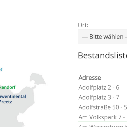
Ort:
Wählen Sie einen 
Bestandslist
Adresse
Adolfplatz 2 - 6
Adolfplatz 3 - 7
Adolfstraße 50 - 
Am Volkspark 7 -
Am Wasserturm 5