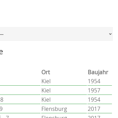
Ort, um zur entsprechenden Seite zu springen
e
Ort
Baujahr
Kiel
1954
Kiel
1957
58
Kiel
1954
 9
Flensburg
2017
 - 7
Flensburg
2017