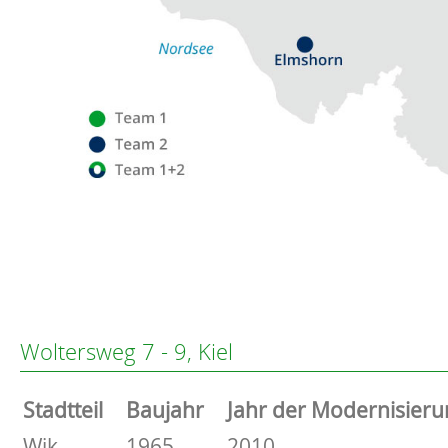
Flensburg
Eckernförde
Altenholz
Woltersweg 7 - 9, Kiel
Heikendorf
Kronshagen
Stammdaten
Stadtteil
Baujahr
Jahr der Modernisieru
Kiel
Schwentinental
Basisdaten zur Immobilie
Wik
1965
2010