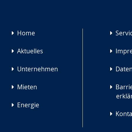
Navigation
Home
Servi
überspringen
Aktuelles
Impr
Unternehmen
Daten
Mieten
Barrie
erklä
Energie
Konta