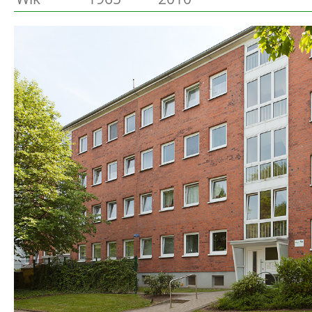
Preetz
Beschreibung
Heide
Bordesholm
Elmshorn