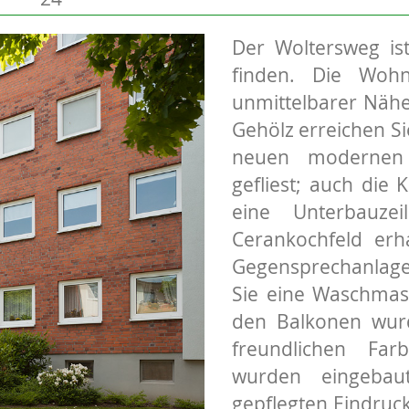
Der Woltersweg ist
finden. Die Wohn
unmittelbarer Nähe
Gehölz erreichen Si
neuen modernen 
gefliest; auch di
eine Unterbauze
Cerankochfeld erh
Gegensprechanlag
Sie eine Waschma
den Balkonen wur
freundlichen Far
wurden eingebau
gepflegten Eindruc