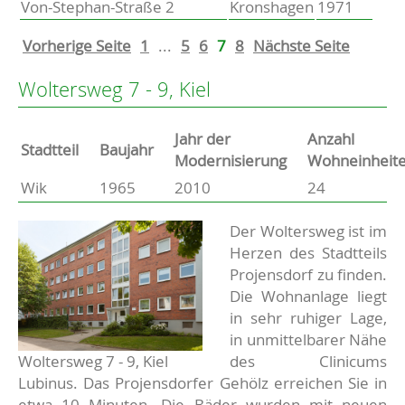
Von-Stephan-Straße 2
Kronshagen
1971
Vorherige Seite
1
...
5
6
7
8
Nächste Seite
Woltersweg 7 - 9, Kiel
Jahr der
Anzahl
Stammdaten
Stadtteil
Baujahr
Modernisierung
Wohneinheit
Wik
1965
2010
24
Basisdaten zur Immobilie
Beschreibung
Der Woltersweg ist im
Herzen des Stadtteils
Projensdorf zu finden.
Die Wohnanlage liegt
in sehr ruhiger Lage,
in unmittelbarer Nähe
Woltersweg 7 - 9, Kiel
des Clinicums
Lubinus. Das Projensdorfer Gehölz erreichen Sie in
etwa 10 Minuten. Die Bäder wurden mit neuen