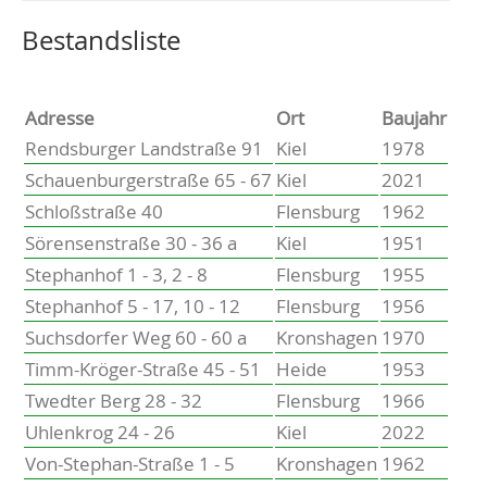
Altenholz
Heikendorf
Wählen Sie einen Ort, um zur entsprechenden Seite zu
Bestandsliste
Kronshagen
Kiel
Schwentinental
Adresse
Ort
Baujahr
Preetz
Rendsburger Landstraße 91
Kiel
1978
Heide
Schauenburgerstraße 65 - 67
Kiel
2021
Bordesholm
Schloßstraße 40
Flensburg
1962
Elmshorn
Sörensenstraße 30 - 36 a
Kiel
1951
Stephanhof 1 - 3, 2 - 8
Flensburg
1955
Stephanhof 5 - 17, 10 - 12
Flensburg
1956
Suchsdorfer Weg 60 - 60 a
Kronshagen
1970
Timm-Kröger-Straße 45 - 51
Heide
1953
Twedter Berg 28 - 32
Flensburg
1966
Uhlenkrog 24 - 26
Kiel
2022
Von-Stephan-Straße 1 - 5
Kronshagen
1962