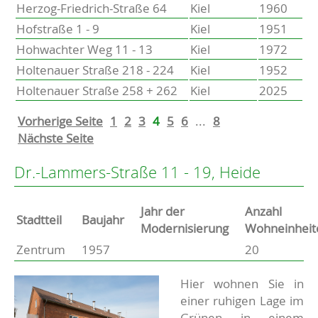
Herzog-Friedrich-Straße 64
Kiel
1960
Hofstraße 1 - 9
Kiel
1951
Hohwachter Weg 11 - 13
Kiel
1972
Holtenauer Straße 218 - 224
Kiel
1952
Holtenauer Straße 258 + 262
Kiel
2025
Vorherige Seite
1
2
3
4
5
6
...
8
Nächste Seite
Dr.-Lammers-Straße 11 - 19, Heide
Jahr der
Anzahl
Stammdaten
Stadtteil
Baujahr
Modernisierung
Wohneinheit
Zentrum
1957
20
Basisdaten zur Immobilie
Beschreibung
Hier wohnen Sie in
einer ruhigen Lage im
Grünen in einem