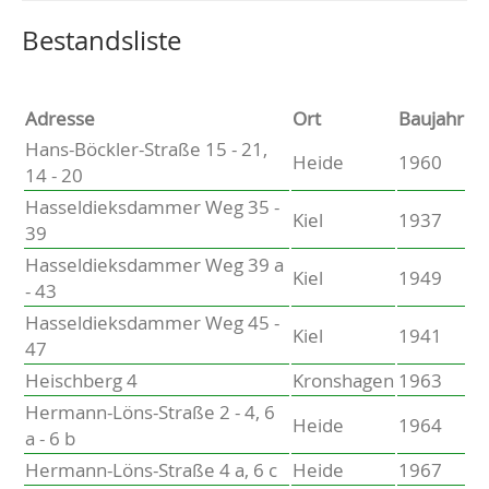
Altenholz
Heikendorf
Wählen Sie einen Ort, um zur entsprechenden Seite zu
Bestandsliste
Kronshagen
Kiel
Schwentinental
Adresse
Ort
Baujahr
Preetz
Hans-Böckler-Straße 15 - 21,
Heide
1960
Heide
14 - 20
Bordesholm
Hasseldieksdammer Weg 35 -
Elmshorn
Kiel
1937
39
Hasseldieksdammer Weg 39 a
Kiel
1949
- 43
Hasseldieksdammer Weg 45 -
Kiel
1941
47
Heischberg 4
Kronshagen
1963
Hermann-Löns-Straße 2 - 4, 6
Heide
1964
a - 6 b
Hermann-Löns-Straße 4 a, 6 c
Heide
1967