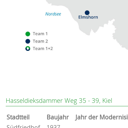
Flensburg
Eckernförde
Altenholz
Hasseldieksdammer Weg 35 - 39, Kiel
Heikendorf
Kronshagen
Stammdaten
Stadtteil
Baujahr
Jahr der Modernis
Kiel
Schwentinental
Basisdaten zur Immobilie
Südfriedhof
1937