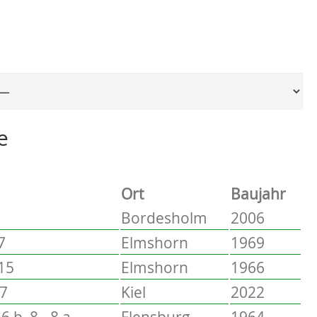
Ort, um zur entsprechenden Seite zu springen
e
Ort
Baujahr
Bordesholm
2006
7
Elmshorn
1969
 15
Elmshorn
1966
17
Kiel
2022
6 b, 8 - 8 a
Flensburg
1964