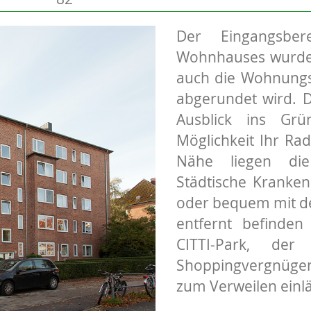
Der Eingangsbe
Wohnhauses wurden 
auch die Wohnungs
abgerundet wird. D
Ausblick ins Grü
Möglichkeit Ihr Rad
Nähe liegen die
Städtische Kranken
oder bequem mit d
entfernt befinden
CITTI-Park, de
Shoppingvergnügen
zum Verweilen einlä