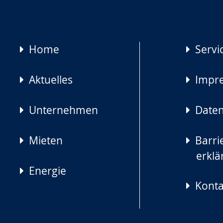
Navigation
Home
Servi
überspringen
Aktuelles
Impr
Unternehmen
Daten
Mieten
Barrie
erklä
Energie
Konta