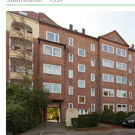
Preetz
Beschreibung
Heide
Bordesholm
Elmshorn