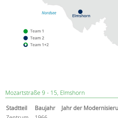
Flensburg
Eckernförde
Altenholz
Mozartstraße 9 - 15, Elmshorn
Heikendorf
Kronshagen
Stammdaten
Stadtteil
Baujahr
Jahr der Modernisier
Kiel
Schwentinental
Basisdaten zur Immobilie
Zentrum
1966