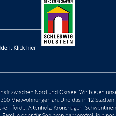
lden.
Klick hier
aft zwischen Nord und Ostsee. Wir bieten uns
.300 Mietwohnungen an. Und das in 12 Städten
, Eckernförde, Altenholz, Kronshagen, Schwentine
, Familie oder für Senioren barrierefrei, in ein