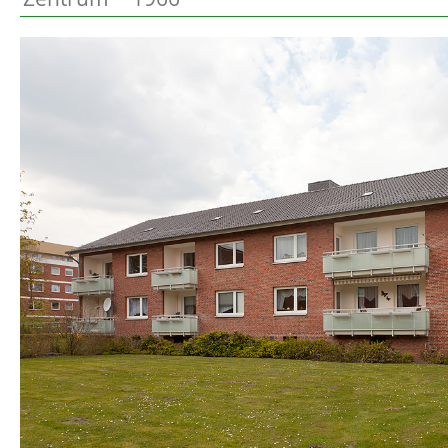
Preetz
Beschreibung
Heide
Bordesholm
Elmshorn