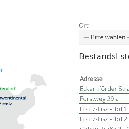
Ort:
Wählen Sie einen 
Bestandslist
Adresse
Eckernförder Stra
Forstweg 29 a
Franz-Liszt-Hof 1 
Franz-Liszt-Hof 2 
Gefionstraße 3 - 