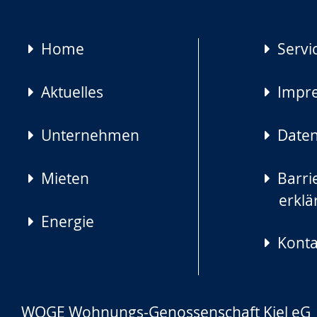
Navigation
Home
Servi
überspringen
Aktuelles
Impr
Unternehmen
Daten
Mieten
Barrie
erklä
Energie
Konta
WOGE Wohnungs-Genossenschaft Kiel eG