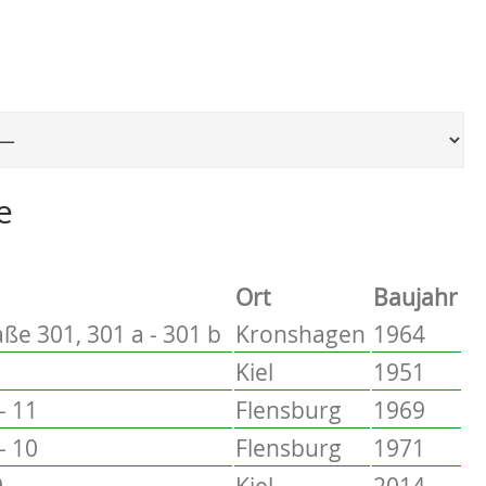
Ort, um zur entsprechenden Seite zu springen
e
Ort
Baujahr
ße 301, 301 a - 301 b
Kronshagen
1964
Kiel
1951
- 11
Flensburg
1969
- 10
Flensburg
1971
9
Kiel
2014