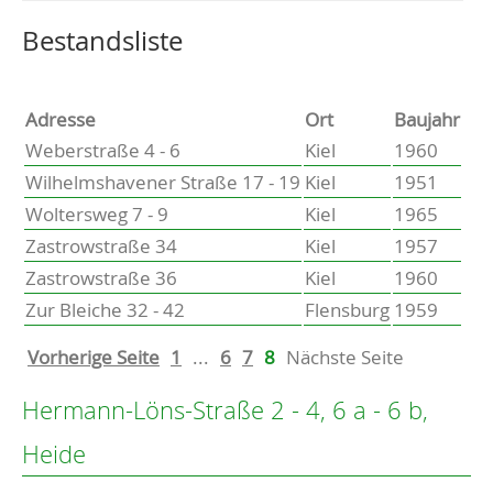
Altenholz
Heikendorf
Wählen Sie einen Ort, um zur entsprechenden Seite zu
Bestandsliste
Kronshagen
Kiel
Schwentinental
Adresse
Ort
Baujahr
Preetz
Weberstraße 4 - 6
Kiel
1960
Heide
Wilhelmshavener Straße 17 - 19
Kiel
1951
Bordesholm
Woltersweg 7 - 9
Kiel
1965
Elmshorn
Zastrowstraße 34
Kiel
1957
Zastrowstraße 36
Kiel
1960
Zur Bleiche 32 - 42
Flensburg
1959
Vorherige Seite
1
...
6
7
8
Nächste Seite
Hermann-Löns-Straße 2 - 4, 6 a - 6 b,
Heide