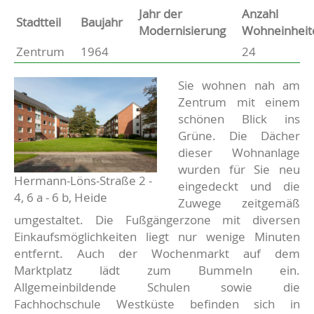
Jahr der
Anzahl
Stammdaten
Stadtteil
Baujahr
Modernisierung
Wohneinheit
Zentrum
1964
24
Basisdaten zur Immobilie
Beschreibung
Sie wohnen nah am
Zentrum mit einem
schönen Blick ins
Grüne. Die Dächer
dieser Wohnanlage
wurden für Sie neu
Hermann-Löns-Straße 2 -
eingedeckt und die
4, 6 a - 6 b, Heide
Zuwege zeitgemäß
umgestaltet. Die Fußgängerzone mit diversen
Einkaufsmöglichkeiten liegt nur wenige Minuten
entfernt. Auch der Wochenmarkt auf dem
Marktplatz lädt zum Bummeln ein.
Allgemeinbildende Schulen sowie die
Fachhochschule Westküste befinden sich in