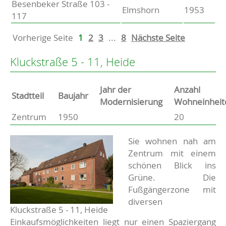
Besenbeker Straße 103 -
Elmshorn
1953
117
Vorherige Seite
1
2
3
...
8
Nächste Seite
Kluckstraße 5 - 11, Heide
Jahr der
Anzahl
Stammdaten
Stadtteil
Baujahr
Modernisierung
Wohneinheit
Zentrum
1950
20
Basisdaten zur Immobilie
Beschreibung
Sie wohnen nah am
Zentrum mit einem
schönen Blick ins
Grüne. Die
Fußgängerzone mit
diversen
Kluckstraße 5 - 11, Heide
Einkaufsmöglichkeiten liegt nur einen Spaziergang