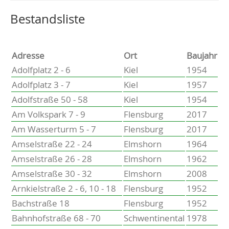
Altenholz
Heikendorf
Wählen Sie einen Ort, um zur entsprechenden Seite zu
Bestandsliste
Kronshagen
Kiel
Schwentinental
Adresse
Ort
Baujahr
Preetz
Adolfplatz 2 - 6
Kiel
1954
Heide
Adolfplatz 3 - 7
Kiel
1957
Bordesholm
Adolfstraße 50 - 58
Kiel
1954
Elmshorn
Am Volkspark 7 - 9
Flensburg
2017
Am Wasserturm 5 - 7
Flensburg
2017
Amselstraße 22 - 24
Elmshorn
1964
Amselstraße 26 - 28
Elmshorn
1962
Amselstraße 30 - 32
Elmshorn
2008
Arnkielstraße 2 - 6, 10 - 18
Flensburg
1952
Bachstraße 18
Flensburg
1952
Bahnhofstraße 68 - 70
Schwentinental
1978