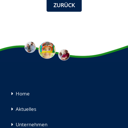
ZURÜCK
Navigation
Home
überspringen
Aktuelles
Unternehmen