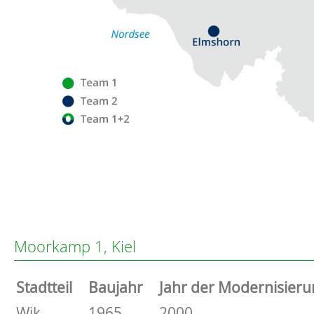
Flensburg
Eckernförde
Altenholz
Moorkamp 1, Kiel
Heikendorf
Kronshagen
Stammdaten
Stadtteil
Baujahr
Jahr der Modernisieru
Kiel
Schwentinental
Basisdaten zur Immobilie
Wik
1965
2000