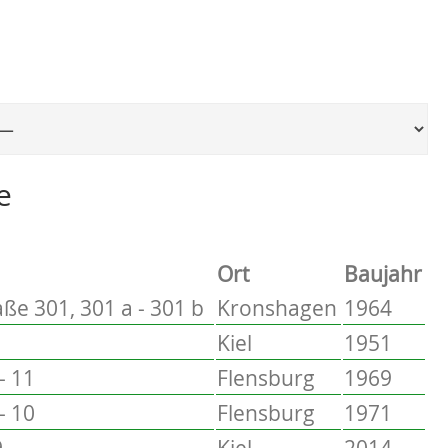
Ort, um zur entsprechenden Seite zu springen
e
Ort
Baujahr
ße 301, 301 a - 301 b
Kronshagen
1964
Kiel
1951
- 11
Flensburg
1969
- 10
Flensburg
1971
9
Kiel
2014