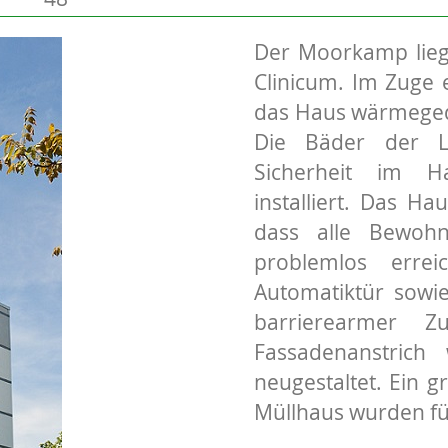
Der Moorkamp lieg
Clinicum. Im Zuge 
das Haus wärmeged
Die Bäder der L
Sicherheit im H
installiert. Das Ha
dass alle Bewoh
problemlos erre
Automatiktür sowi
barrierearmer 
Fassadenanstric
neugestaltet. Ein 
Müllhaus wurden für