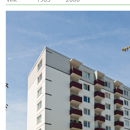
Preetz
Beschreibung
Heide
Bordesholm
Elmshorn