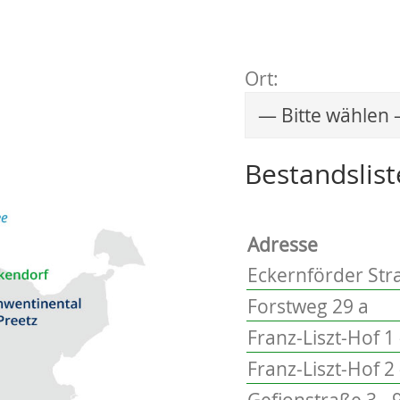
Ort:
Wählen Sie einen 
Bestandslist
Adresse
Eckernförder Stra
Forstweg 29 a
Franz-Liszt-Hof 1 
Franz-Liszt-Hof 2 
Gefionstraße 3 - 