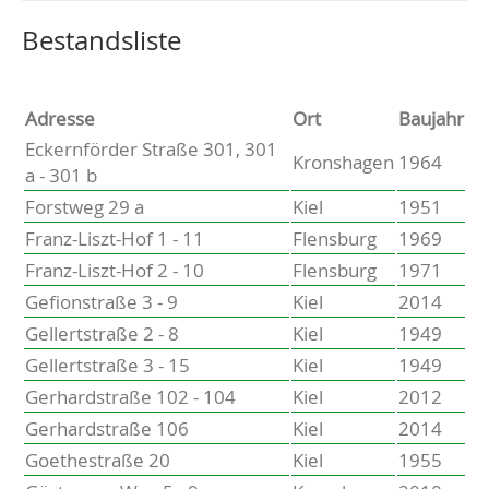
Altenholz
Heikendorf
Wählen Sie einen Ort, um zur entsprechenden Seite zu
Bestandsliste
Kronshagen
Kiel
Schwentinental
Adresse
Ort
Baujahr
Preetz
Eckernförder Straße 301, 301
Kronshagen
1964
Heide
a - 301 b
Bordesholm
Forstweg 29 a
Kiel
1951
Elmshorn
Franz-Liszt-Hof 1 - 11
Flensburg
1969
Franz-Liszt-Hof 2 - 10
Flensburg
1971
Gefionstraße 3 - 9
Kiel
2014
Gellertstraße 2 - 8
Kiel
1949
Gellertstraße 3 - 15
Kiel
1949
Gerhardstraße 102 - 104
Kiel
2012
Gerhardstraße 106
Kiel
2014
Goethestraße 20
Kiel
1955