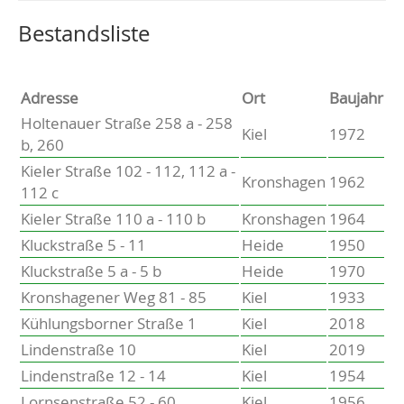
Altenholz
Heikendorf
Wählen Sie einen Ort, um zur entsprechenden Seite zu
Bestandsliste
Kronshagen
Kiel
Schwentinental
Adresse
Ort
Baujahr
Preetz
Holtenauer Straße 258 a - 258
Kiel
1972
Heide
b, 260
Bordesholm
Kieler Straße 102 - 112, 112 a -
Elmshorn
Kronshagen
1962
112 c
Kieler Straße 110 a - 110 b
Kronshagen
1964
Kluckstraße 5 - 11
Heide
1950
Kluckstraße 5 a - 5 b
Heide
1970
Kronshagener Weg 81 - 85
Kiel
1933
Kühlungsborner Straße 1
Kiel
2018
Lindenstraße 10
Kiel
2019
Lindenstraße 12 - 14
Kiel
1954
Lornsenstraße 52 - 60
Kiel
1956