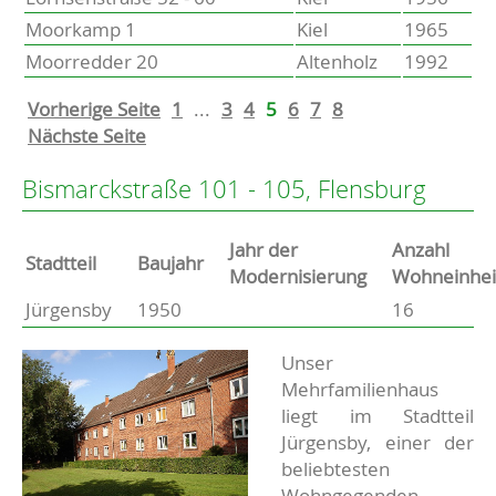
Moorkamp 1
Kiel
1965
Moorredder 20
Altenholz
1992
Vorherige Seite
1
...
3
4
5
6
7
8
Nächste Seite
Bismarckstraße 101 - 105, Flensburg
Jahr der
Anzahl
Stammdaten
Stadtteil
Baujahr
Modernisierung
Wohneinhei
Jürgensby
1950
16
Basisdaten zur Immobilie
Beschreibung
Unser
Mehrfamilienhaus
liegt im Stadtteil
Jürgensby, einer der
beliebtesten
Wohngegenden