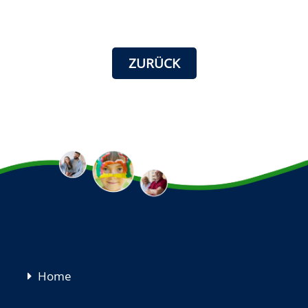
ZURÜCK
Navigation
Home
überspringen