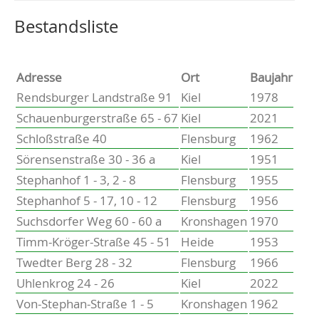
Altenholz
Heikendorf
Wählen Sie einen Ort, um zur entsprechenden Seite zu
Bestandsliste
Kronshagen
Kiel
Schwentinental
Adresse
Ort
Baujahr
Preetz
Rendsburger Landstraße 91
Kiel
1978
Heide
Schauenburgerstraße 65 - 67
Kiel
2021
Bordesholm
Schloßstraße 40
Flensburg
1962
Elmshorn
Sörensenstraße 30 - 36 a
Kiel
1951
Stephanhof 1 - 3, 2 - 8
Flensburg
1955
Stephanhof 5 - 17, 10 - 12
Flensburg
1956
Suchsdorfer Weg 60 - 60 a
Kronshagen
1970
Timm-Kröger-Straße 45 - 51
Heide
1953
Twedter Berg 28 - 32
Flensburg
1966
Uhlenkrog 24 - 26
Kiel
2022
Von-Stephan-Straße 1 - 5
Kronshagen
1962