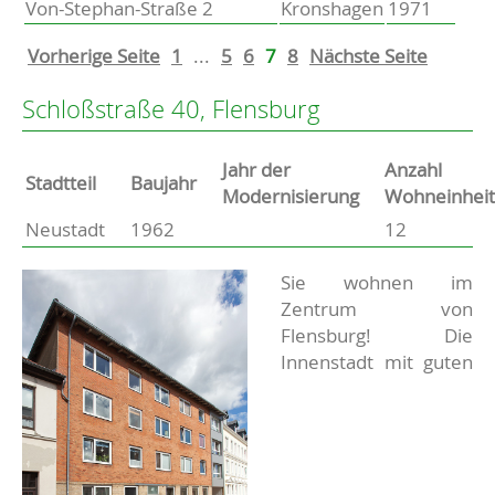
Von-Stephan-Straße 2
Kronshagen
1971
Vorherige Seite
1
...
5
6
7
8
Nächste Seite
Schloßstraße 40, Flensburg
Jahr der
Anzahl
Stammdaten
Stadtteil
Baujahr
Modernisierung
Wohneinhei
Neustadt
1962
12
Basisdaten zur Immobilie
Beschreibung
Sie wohnen im
Zentrum von
Flensburg! Die
Innenstadt mit guten