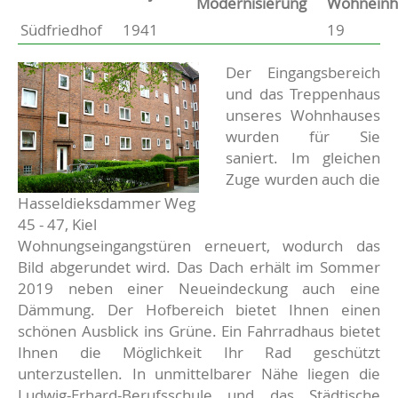
Modernisierung
Wohneinh
Südfriedhof
1941
19
Basisdaten zur Immobilie
Beschreibung
Der Eingangsbereich
und das Treppenhaus
unseres Wohnhauses
wurden für Sie
saniert. Im gleichen
Zuge wurden auch die
Hasseldieksdammer Weg
45 - 47, Kiel
Wohnungseingangstüren erneuert, wodurch das
Bild abgerundet wird. Das Dach erhält im Sommer
2019 neben einer Neueindeckung auch eine
Dämmung. Der Hofbereich bietet Ihnen einen
schönen Ausblick ins Grüne. Ein Fahrradhaus bietet
Ihnen die Möglichkeit Ihr Rad geschützt
unterzustellen. In unmittelbarer Nähe liegen die
Ludwig-Erhard-Berufsschule und das Städtische