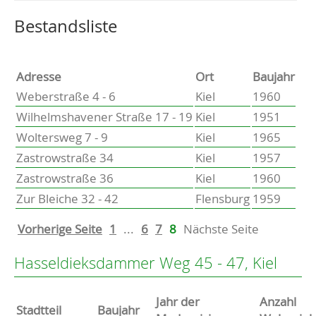
Altenholz
Heikendorf
Wählen Sie einen Ort, um zur entsprechenden Seite zu
Bestandsliste
Kronshagen
Kiel
Schwentinental
Adresse
Ort
Baujahr
Preetz
Weberstraße 4 - 6
Kiel
1960
Heide
Wilhelmshavener Straße 17 - 19
Kiel
1951
Bordesholm
Woltersweg 7 - 9
Kiel
1965
Elmshorn
Zastrowstraße 34
Kiel
1957
Zastrowstraße 36
Kiel
1960
Zur Bleiche 32 - 42
Flensburg
1959
Vorherige Seite
1
...
6
7
8
Nächste Seite
Hasseldieksdammer Weg 45 - 47, Kiel
Jahr der
Anzahl
Stammdaten
Stadtteil
Baujahr